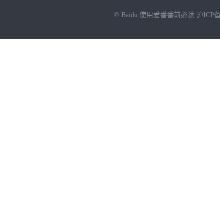
© Baidu
使用爱番番前必读
沪ICP备
NEW
HOT
暂时没有搜索结果…