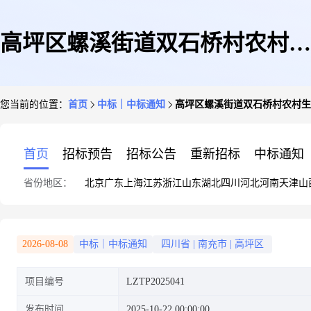
高坪区螺溪街道双石桥村农村生
您当前的位置：
首页
中标｜中标通知
高坪区螺溪街道双石桥村农村生
活污水治理“千村示范工程”项目
首页
招标预告
招标公告
重新招标
中标通知
省份地区：
北京
广东
上海
江苏
浙江
山东
湖北
四川
河北
河南
天津
山
成交结果公告
2026-08-08
中标｜中标通知
四川省
|
南充市
|
高坪区
项目编号
LZTP2025041
发布时间
2025-10-22 00:00:00