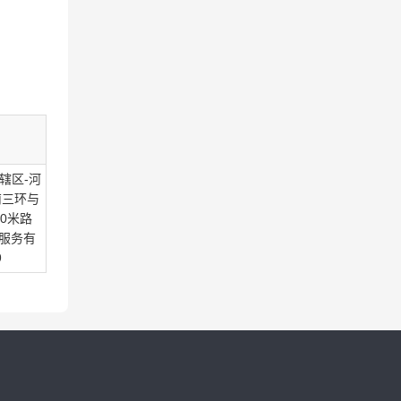
辖区-河
南三环与
0米路
服务有
9