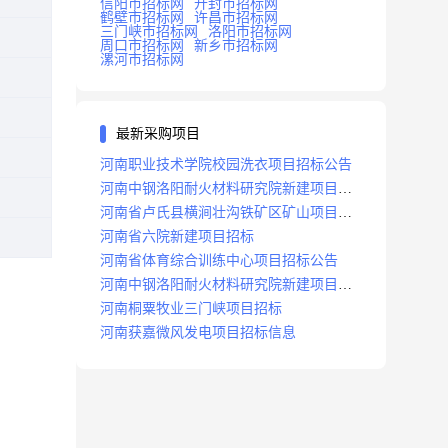
信阳市招标网
开封市招标网
鹤壁市招标网
许昌市招标网
三门峡市招标网
洛阳市招标网
周口市招标网
新乡市招标网
漯河市招标网
最新采购项目
河南职业技术学院校园洗衣项目招标公告
河南中钢洛阳耐火材料研究院新建项目招
标
河南省卢氏县横涧壮沟铁矿区矿山项目招
标公告
河南省六院新建项目招标
河南省体育综合训练中心项目招标公告
河南中钢洛阳耐火材料研究院新建项目招
标
河南桐粟牧业三门峡项目招标
河南获嘉微风发电项目招标信息