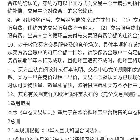
合违约确认的，守约方可以书面方式向交易中心申请强制执
约补偿，交易中心对该合同的义务终止。
9、合同违约终止后，交易服务费的收取方式如下：（1）
服务费，违约方的交易服务费不予退回。（2）交易服务费
服务费，出卖人需向循环宝支付与交易服务费等额的违约金
10、对于收取买方交易服务费的竞价场次，具体事项将在
从买方资金账户的可用余额中扣除，请确保资金账户中有足
务费逾期半年未扣款成功，且循环宝追索不成时，循环宝将
11、买方应认真阅读并执行本说明、交易中心竞价规则和
系。买方一旦在竞价过程中出价，交易中心默认买方已现场
时认可实物质量、数量和品质，欧冶供应链和卖方不承担由
12、其它有关规定详见欧冶循环宝发布的《竞价交易规则》
1适用范围
本版《单卷交易规则》适用于在欧冶循环宝平台销售的单卷
2总则
2.1本规则根据《中华人民共和国合同法》。
2.2参加单卷交易的当事人应当仔细阅读并遵守本规则，对