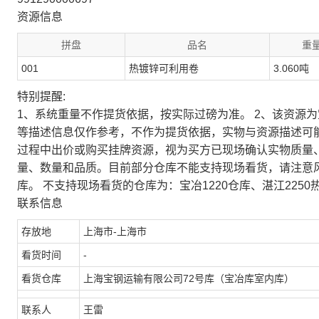
资源信息
拼盘
品名
重量
001
热镀锌可利用卷
3.060吨
特别提醒:
1、系统重量不作提货依据，按实际过磅为准。 2、该资源
等描述信息仅作参考，不作为提货依据，实物与资源描述可
过程中出价或购买挂牌资源，视为买方已现场确认实物质量
量、数量和品质。目前部分仓库不能支持现场看货，请注意
库。 不支持现场看货的仓库为：宝冶1220仓库、湛江2250
联系信息
存放地
上海市-上海市
看货时间
-
看货仓库
上海宝钢运输有限公司72号库（宝冶库室内库）
联系人
王雷