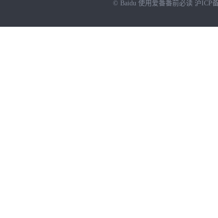
© Baidu
使用爱番番前必读
沪ICP备
NEW
HOT
暂时没有搜索结果…