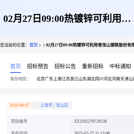
02月27日09:00热镀锌可利用卷
您当前的位置：
首页
02月27日09:00热镀锌可利用卷宝山钢铁股份有
宝山钢铁股份有限公司
首页
招标预告
招标公告
重新招标
中标通知
省份地区：
北京
广东
上海
江苏
浙江
山东
湖北
四川
河北
河南
天津
山
2026-08-07
上海市
|
宝山区
项目编号
ZZ2502270720538
发布时间
2025-02-27 11:13:08