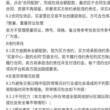
面，点击“合同配款”，完成在线全额配款，最迟应于合同生成当
合同、资源不再保留，并要求买方依约承担违约责任，详见
6.2合同生效后，买家需在交易平台创建提单后，方可去仓
7数量、重量异议处理
卖方不受理质量异议，牌号、规格、备注等参考信息仅作参
厂为准。
8违约责任
8.1买方逾期未全额配款，视为买方违约，买方将承担违约
“买家中心--我的合同”页面支付。拒不履行违约责任的买
履行合同，卖方将承担违约责任并支付违约金，每个违约合同
项向平台和卖方提出赔偿要求。
9交易异常情况处理
9.1为避免交易过程中因异常情况对行业或社会造成的不利
易和临时闭市等措施。异常情况包含如下内容：
9.1.1不可抗力（本交易中心所在地或全国其他部分区域
或社会安全事件等情形）；
9.1.2意外事件（本交易中心所在地发生火灾或电力供应出