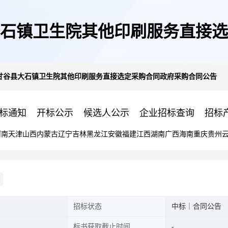
石镇卫生院其他印刷服务直接选
甘谷县大石镇卫生院其他印刷服务直接选定采购合同政府采购合同公告
标通知
开标公示
候选人公示
企业招标查询
招标
河南
天津
山西
内蒙古
辽宁
吉林
黑龙江
安徽
福建
江西
湖南
广西
海南
重庆
贵州
招标状态
中标｜合同公告
标书获取截止时间