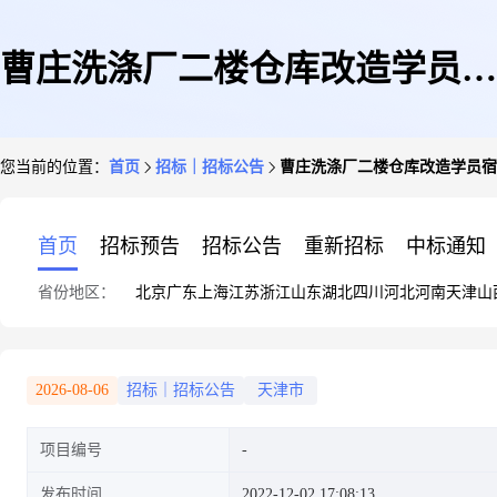
曹庄洗涤厂二楼仓库改造学员宿
您当前的位置：
首页
招标｜招标公告
曹庄洗涤厂二楼仓库改造学员宿
舍采购公告
首页
招标预告
招标公告
重新招标
中标通知
省份地区：
北京
广东
上海
江苏
浙江
山东
湖北
四川
河北
河南
天津
山
2026-08-06
招标｜招标公告
天津市
项目编号
发布时间
2022-12-02 17:08:13