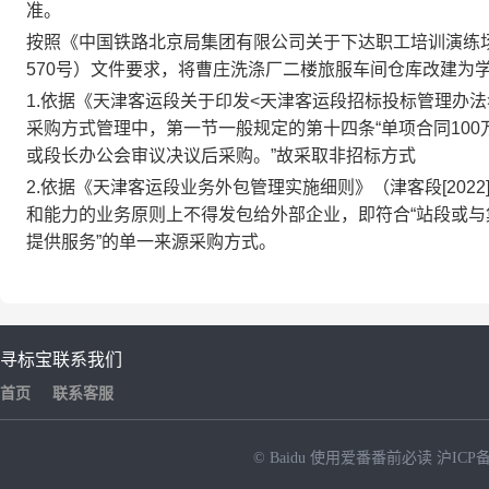
准。
按照《中国铁路北京局集团有限公司关于下达职工培训演练场
570号）文件要求，将曹庄洗涤厂二楼旅服车间仓库改建为
1.
依据《天津客运段关于印发<天津客运段招标投标管理办法>的
采购方式管理中，第一节一般规定的第十四条“单项合同10
或段长办公会审议决议后采购。”故采取非招标方式
2.
依据《天津客运段业务外包管理实施细则》（津客段[202
和能力的业务原则上不得发包给外部企业，即符合“站段或
提供服务”的单一来源采购方式。
寻标宝
联系我们
首页
联系客服
© Baidu
使用爱番番前必读
沪ICP备