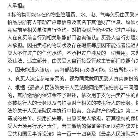
人承担。
4.
标的物可能存在的物业管理费、水、电、气等欠费由买受
拍品原所有人不动产户籍信息及其名下其他财产信息、婚姻
竞买前至相关单位自行查询。对拍卖财产能否办理过户手续
人在竞买前自行到相关职能部门咨询确认。买受人自行办理
人承担。因拍卖标的物现状及存在瑕疵等原因不能或者延迟
卖人不作过户的任何承诺，不承担过户涉及的一切费用。未
及违法、违章部分，由买受人自行接受行政主管部门依照有
5
、因未能进入该房，其内部结构有改动可能。公告所标示
6
、竞买人决定参与竞买的，视为同意载明买受人真实身份
7
、根据《最高人民法院关于人民法院网络司法拍卖若干问
的，其所缴纳的保证金不予退还，依次用于支付拍卖产生的
案被执行人的债务以及与拍卖财产相关的被执行人的债务。
法院关于人民法院民事执行中拍卖、变卖财产的规定》第二
造成的差价、费用损失等，由原买受人承担，若其缴纳的保
受人无须另行承担责任，若其缴纳的保证金不足以弥补该差
民共和国民事诉讼法》第一百一十四条及《最高人民法院关