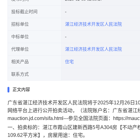
投标截止时间
招标单位
湛江经济技术开发区人民法院
中标单位
代理单位
湛江经济技术开发区人民法院
相关产品
住宅
联系方式
正文内容
广东省湛江经济技术开发区人民法院将于
2025
年
12
月
26
日
1
网络平台上进行公开拍卖活动，
（法院账户名
：广东省
湛江
mauction.jd.com/sifa.html---
参见全国法院页面：
https://mauc
一、
拍卖标的
：
湛江市霞山区建新西路
5
号
A304
房【不动产
109.62
平方米】，
房屋用途：住宅。