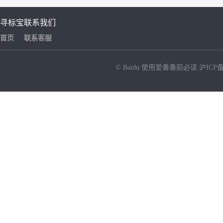
寻标宝
联系我们
首页
联系客服
© Baidu
使用爱番番前必读
沪ICP备
NEW
HOT
暂时没有搜索结果…