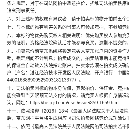
条之规定，对于在司法网拍中恶意抬价，扰乱司法拍卖秩序
追究刑事责任。
六、对上述标的权属有异议者，请于
拍卖标的物开拍前五个
七、
与本标的物有利害关系的当事人可参加竞拍，不参加竞
八、
本标的物优先购买权人相关说明：优先购买权人参加竞
效的证明，资格经法院确认后才能参与竞买，逾期不提交的
九、
拍卖竞价
前京东系统将锁定竞买人京东账户内的资
金作
锁，锁定期间不计利息；拍卖成交的，拍卖结束后未能竞得
的保证金自动转入法院指定账户。
拍卖余款须在拍卖成交确
户（
户名：湛江经济技术开发区人民法院，开户银行：中国
44001688890052500318113377
）。
十、
司法拍卖因标的物本身价值，其起拍价、保证金、竞拍
能会碰到当天限额无法支付的情况，请竞买人根据自身情况
询，网址：
https://help.jd.com/user/issue/359-1659.html
十一、
依照法释〔
2016
〕
18
号《最高人民法院关于人民法院
后，京东网拍平台将生成
相应《司法拍卖网络竞价成功确认
十二、依照《最高人民法院关于人民法院网络司法拍卖若干