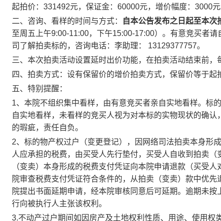
起拍价：
331492
元
，保证金：
6
0000
元
，增价幅度：
3000
元
二、咨询、看样的时间与方式：
自本公告发布之日起至本次
至周五上午
9:00-11:00
，下午
15:00-17:00
）。有意竞买者请
司了解拍卖标的，咨询电话：李助理：
13129377757
。
三、
本次拍卖活动设置延时出价功能，在拍卖活动结束前，
四、拍卖方式：
设有保留价的增价拍卖方式，保留价等于起
五、特别提醒：
1
、本院不组织集中看样，由有意竞买者亲自实地看样。标
自实地看样，未看样的竞买人视为对本标的实物现状的确认
的瑕疵，责任自负。
2
、标的物产权过户（变更登记），因网络司法拍卖本身形
人应承担的税费，由买受人先行垫付，买受人自收到拍卖（
（变卖）本身形成的税费支付凭证向本院申请退款（买受人
院审查税费支付凭证符合条件的，从拍卖（变卖）款中优先
院提出书面延期申请，经本院审核同意后可延期。逾期未按
行向被执行人主张该权利。
3.
不动产过户期间如因房产及土地权利性质、用途、使用权