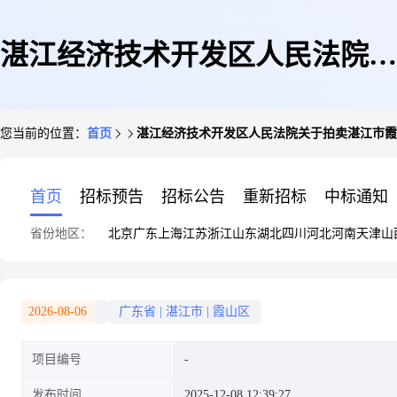
湛江经济技术开发区人民法院关
您当前的位置：
首页
湛江经济技术开发区人民法院关于拍卖湛江市霞山
于拍卖湛江市霞山区建新西路5
首页
招标预告
招标公告
重新招标
中标通知
省份地区：
北京
广东
上海
江苏
浙江
山东
湖北
四川
河北
河南
天津
山
号A304房(第二次拍卖)的公告
2026-08-06
广东省
|
湛江市
|
霞山区
项目编号
发布时间
2025-12-08 12:39:27