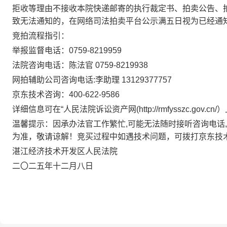
拒收等理由不接收本院快递邮寄的执行裁定书、拍卖公告、
致无法通知的，在网络司法拍卖平台公示满五日视为已经通
竞拍流程指引：
举报监督电话：
0759-8219959
法院咨询电话：陈法官
0759-8219938
网拍辅助公司咨询电话
:
李助理
13129377757
京东技术咨询：
400-622-9586
详细信息可在“人民法院诉讼资产网
(http://rmfysszc.gov.cn/
）
温馨提示：因承办法官工作繁忙
,
可能无法随时接听咨询电话
,
为准，敬请谅解！竞买过程中如遇技术问题，可拨打
京东技
湛江经济技术开发区人民法院
二
〇
二五年十二月八日