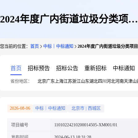
2024年度广内街道垃圾分类项目
您当前的位置：
首页
中标｜中标通知
2024年度广内街道垃圾分类项
中标公告
首页
招标预告
招标公告
重新招标
中标通知
省份地区：
北京
广东
上海
江苏
浙江
山东
湖北
四川
河北
河南
天津
山
2026-08-06
中标｜中标通知
北京市
|
西城区
项目编号
11010224210200014505-XM001/01
发布时间
2024-06-13 18:31:28