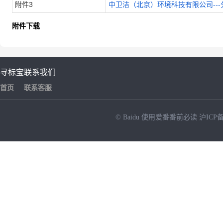
附件3
中卫洁（北京）环境科技有限公司---分
附件下载
寻标宝
联系我们
首页
联系客服
© Baidu
使用爱番番前必读
沪ICP备
NEW
HOT