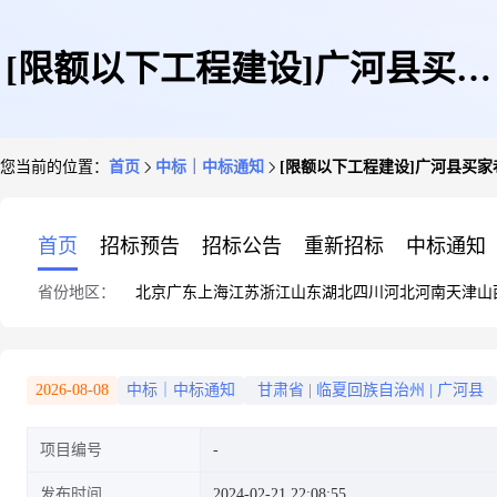
[限额以下工程建设]广河县买家
您当前的位置：
首页
中标｜中标通知
[限额以下工程建设]广河县买
巷镇李家寺村产业道路改建工程
首页
招标预告
招标公告
重新招标
中标通知
省份地区：
北京
广东
上海
江苏
浙江
山东
湖北
四川
河北
河南
天津
山
设计成交公示
2026-08-08
中标｜中标通知
甘肃省
|
临夏回族自治州
|
广河县
项目编号
发布时间
2024-02-21 22:08:55