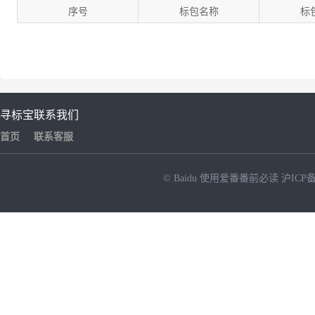
序号
标包名称
标
寻标宝
联系我们
首页
联系客服
© Baidu
使用爱番番前必读
沪ICP备
NEW
HOT