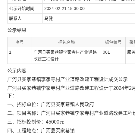
公示开始时间
2024-02-21 15:30:00
联系人
马健
公示结果
序号
标包名称
标包编号
采
1
广河县买家巷镇李家寺村产业道路
001
服务
改建工程设计
公示内容
广河县买家巷镇李家寺村产业道路改建工程
设计
成交公示
广河县买家巷镇李家寺村产业道路改建工程
设计于
2024年
下：
一、招标单位：广河县买家巷镇人民政府
二、项目名称：
广河县买家巷镇李家寺村产业道路改建工程
三、招标控制价：
45000元
四、工程地点：广河县买家巷镇