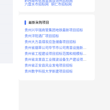
黔西南布依族苗族自治州招标网
六盘水市招标网
铜仁市招标网
最新采购项目
贵州兴华瑞商管集团地铁最新项目招标
贵州泙阳酒厂项目招标
贵州大方县煤炭应急储备项目招标
贵州省烟草公司毕节市公司育苗设施新建
及修复项目招标公告
贵州省工程建设项目招标范围和规模标准
规定
贵州省龙里县工业微波设备生产建设项目
招标
贵州省正安县风业发电项目招标
贵州数字科技大学新建项目招标