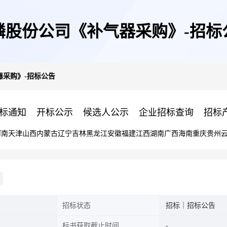
磷股份公司《补气器采购》-招标
器采购》-招标公告
标通知
开标公示
候选人公示
企业招标查询
招标
河南
天津
山西
内蒙古
辽宁
吉林
黑龙江
安徽
福建
江西
湖南
广西
海南
重庆
贵州
招标状态
招标｜招标公告
标书获取截止时间