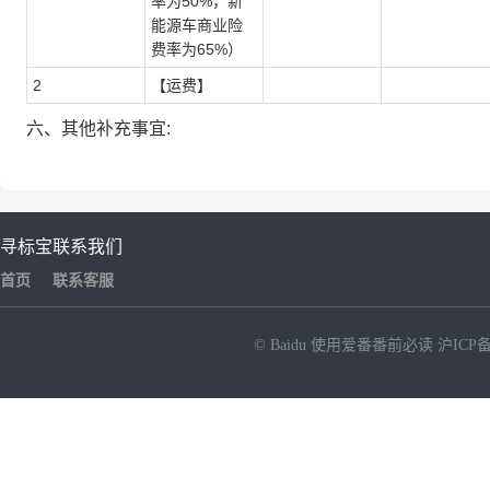
率为50%，新
能源车商业险
费率为65%）
2
【运费】
六、其他补充事宜:
寻标宝
联系我们
首页
联系客服
© Baidu
使用爱番番前必读
沪ICP备
NEW
HOT