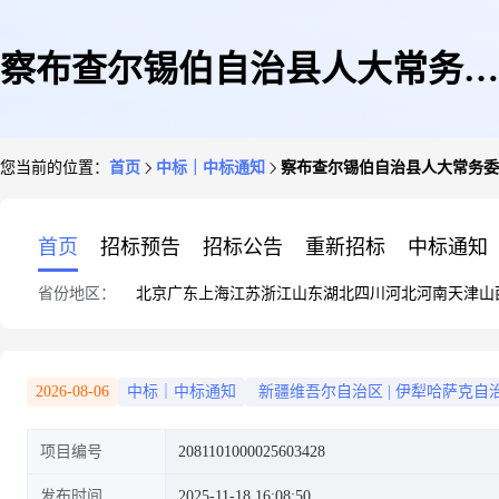
察布查尔锡伯自治县人大常务委
您当前的位置：
首页
中标｜中标通知
察布查尔锡伯自治县人大常务委
员会办公室关于车辆保险的框架
首页
招标预告
招标公告
重新招标
中标通知
省份地区：
北京
广东
上海
江苏
浙江
山东
湖北
四川
河北
河南
天津
山
协议采购项目成交公告
2026-08-06
中标｜中标通知
新疆维吾尔自治区
|
伊犁哈萨克自
项目编号
2081101000025603428
发布时间
2025-11-18 16:08:50