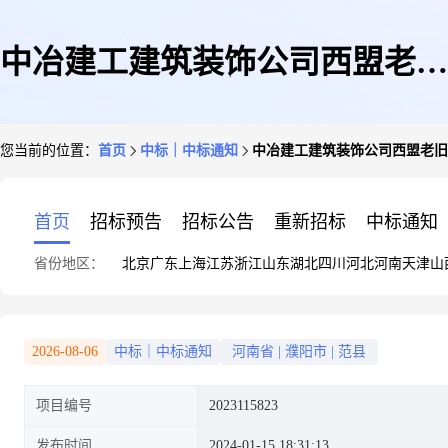
中冶建工建筑装饰公司西盟老旧
您当前的位置：
首页
中标｜中标通知
中冶建工建筑装饰公司西盟老旧
小区改造示范县项目停车场装饰
首页
招标预告
招标公告
重新招标
中标通知
省份地区：
北京
广东
上海
江苏
浙江
山东
湖北
四川
河北
河南
天津
山
装修材料采购招标中标结果公示
2026-08-06
中标｜中标通知
河南省
|
濮阳市
|
范县
项目编号
2023115823
发布时间
2024-01-15 18:31:13