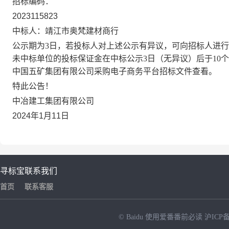
招标编码：
2023115823
中标人：靖江市奥梵建材商行
公示期为
3日，若投标人对上述公示有异议，可向招标人进行书面
未中标单位的投标保证金在中标公示3日（无异议）后于10
中国五矿集团有限公司采购电子商务平台招标文件查看。
特此公告！
中冶建工集团有限公司
2024
年1
月11
日
寻标宝
联系我们
首页
联系客服
© Baidu
使用爱番番前必读
沪ICP备