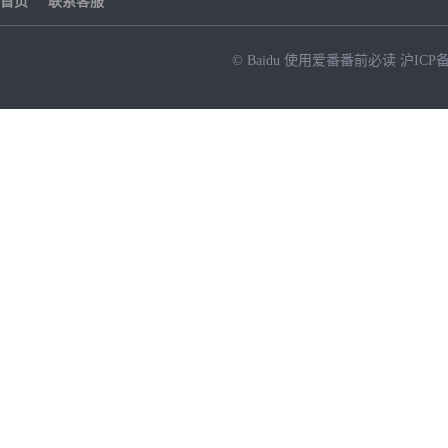
首页
联系客服
© Baidu
使用爱番番前必读
沪ICP备
NEW
HOT
暂时没有搜索结果…