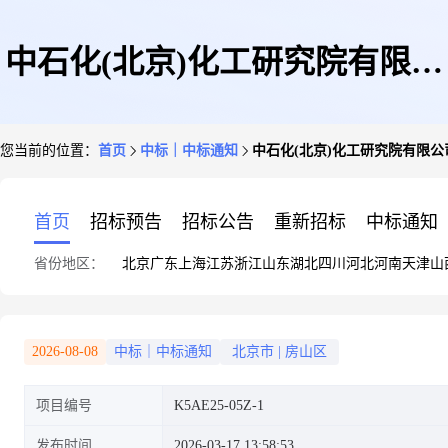
中石化(北京)化工研究院有限公
您当前的位置：
首页
中标｜中标通知
中石化(北京)化工研究院有限公司燕
司燕山分公司燕分(低分子量聚
首页
招标预告
招标公告
重新招标
中标通知
省份地区：
北京
广东
上海
江苏
浙江
山东
湖北
四川
河北
河南
天津
山
合)5300491145手套箱1项询价
2026-08-08
中标｜中标通知
北京市
|
房山区
项目编号
K5AE25-05Z-1
(K5AE25-05Z-1)询比采购采购
发布时间
2026-03-17 13:58:53