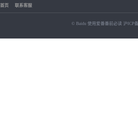
首页
联系客服
© Baidu
使用爱番番前必读
沪ICP备
NEW
HOT
暂时没有搜索结果…