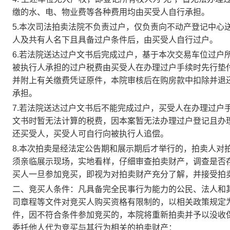
缴的水、电、物业费等各种费用均由买受人自行承担
。
5
.
本次司法拍卖法院不负责过户，仅负责向不动产登记中心
人及共有人名下且具备过户条件后，由买受人自行过户。
6
.
若法院送达过户文书后完成过户，基于本次交易
车位
过户
被执行人承担的过户税费由买受人在办理过户手续时先行垫
并附上有关缴费凭证原件，本院审核后在购房款中扣除并退
承担。
7
.
若法院送达过户文书后不能完成过户，买受人在办理过户
文书时暂无法计算的税费
，因本案暂无法办理过户登记且办
还买受人，买受人可自行向被执行人追偿。
8.
本次拍卖是经法定公告期和展示期后才举行的，拍卖人对
须亲临展示现场，实地看样，仔细审查拍卖财产，调查是否
买人一旦参加竞买，即视为对拍卖财产充分了解，并接受拍
二、竞买人条件：凡具备完全民事行为能力的公民、法人和
司章程等文件对竞买人购买资格有限制的，以相关政策规定
件，因不符合条件参加竞买的，本院将重新拍卖并予以没收
委托他人代为竞买与其行为相关的拍卖财产：