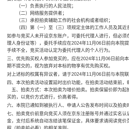
（一）负责执行的人民法院；
（二）网络服务提供者；
（三）承担拍卖辅助工作的社会机构或者组织；
（四）第（一）至（三）项规定主体的工作人员及其近
如参与竞买人未开设
京东
账户，可委托代理人进行，但必须
理人身份证等），委托手续应在
20
2
4
年
11
月
06
日前
向本院提
手续不全，竞买活动认定为委托代理人的个人行为。
三、
优先购买权人参加竞买的，应在
20
2
4
年
11
月
06
日前
向本
期不提交的，视为放弃对本标的物享有优先购买权。
对上述标的权属有异议者，请于
20
2
4
年
11
月
06
日前
与本院联
四
、
本次拍卖活动设置延时出价功能，在拍卖活动结束前，
五、拍卖方式：本次拍卖为增价拍卖。拍卖保留价即为起
买的，以竞价方式进行，价高者得。
六、
本院已通知到被执行人、申请人公告发布时间以及拍卖
七、拍卖竞价前意向竞买人须在
京东
注册账号并通过实名认
金，支付后系统自动冻结该笔保证金，具体要求请阅读竞价
程（拍卖前必看）的相关准则。