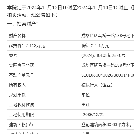
本院定于
20
2
4
年
11
月
13
日
10
时至
20
2
4
年
11
月
14
日
10
时止
（
拍卖活动，现公告如下：
一、拍卖财产：
财产名称
成华区驷马桥一路188号地下
起拍价：
7.112
万
元
保证金：
1万
元
案号
(202
4
)川0108执
2540
号
实际房屋坐落
成华区驷马桥一路188号地下
不动
产单元
号
510108004002GB80014F0
所有权人
被执行人（企业）
规划
用途
车位
土地权利性质
出让
土地使用期限
-2086/12/21
建筑面积
(
㎡
)
登记
建筑
面积
30.63
平方米，