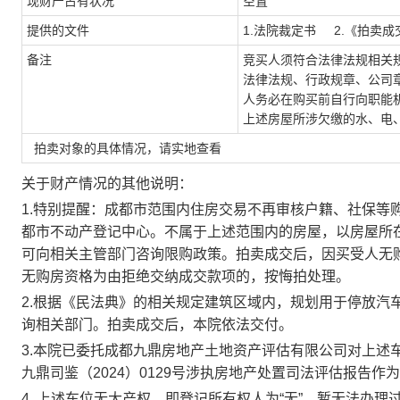
现财产占有状况
空置
提供的文件
1.法院裁定书 2.《拍卖
备注
竞买人须符合法律法规相关
法律法规、行政规章、公司
人务必在购买前自行向职能
上述房屋所涉欠缴的水、电
拍卖对象的具体情况，请实地查看
关于财产情况的其他说明：
1.
特别提醒：
成都市范围内住房交易不再审核户籍、社保等
都市不动产登记中心。不属于上述范围内的房屋，以房屋所
可向相关主管部门咨询限购政策。拍卖成交后，因买受人无
无购房资格为由拒绝交纳成交款项的，按悔拍处理
。
2.
根据《民法典》的相关规定建筑区域内，规划用于停放汽
询相关部门。拍卖成交后，本院依法交付。
3.
本院已委托成都九鼎房地产土地资产评估有限公司对上述
九鼎司鉴（
2024
）
0129
号
涉执
房地产
处置司法评估
报告作为
4
.
上述车位无大产权，即登记所有权人为
“无”，暂无法办