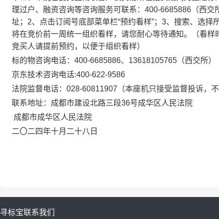
理过户、融资咨询等咨询服务可联系：
400-6685886
（
西交
址
；
2、点击订阅号底部菜单栏“预约看样”；3、搜索、选
将在竞价前一周统一组织看样，请您耐心等待通知。（看样
竞买人请提前预约，以便于组织看样）
标的物咨询电话：
400-6685886
、
13618105765
（
西交所
）
京东
技术咨询电话
:400
-622-9586
法院监督电话：
028-
60811907
（本座机只接受监督投诉，不
联系地址：
成都市建设北路三段
36号成华区人民法院
成都市成华区人民法院
二〇二
四
年
十月二十八
日
寻标宝
联系我们