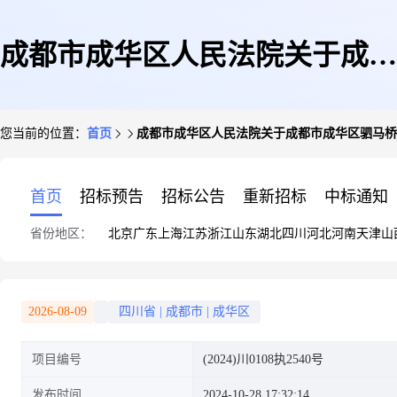
成都市成华区人民法院关于成都
您当前的位置：
首页
成都市成华区人民法院关于成都市成华区驷马桥一路
市成华区驷马桥一路188号地下
首页
招标预告
招标公告
重新招标
中标通知
省份地区：
北京
广东
上海
江苏
浙江
山东
湖北
四川
河北
河南
天津
山
室栋-1层387号车位(第二次拍
2026-08-09
四川省
|
成都市
|
成华区
项目编号
(2024)川0108执2540号
卖)的公告
发布时间
2024-10-28 17:32:14