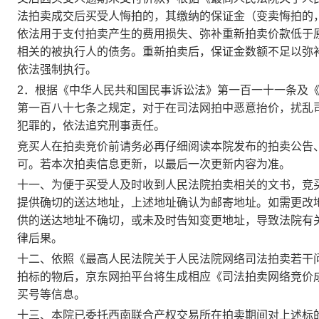
法拍卖成交后买受人悔拍的，其缴纳的保证金（变卖悔拍的
依法用于支付拍卖产生的费用损失、弥补重新拍卖价款低于
相关的被执行人的债务。重新拍卖后，保证金数额不足以弥
依法强制执行。
2
．根据《中华人民共和国民事诉讼法》第一百一十一条及
第一百八十七条之规定，对于在司法网拍中恶意抬价，扰乱
犯罪的，依法追究刑事责任。
竞买人在拍卖竞价前请务必再仔细阅读本院发布的
拍卖公告
可。若本次拍卖信息更新，以最后一次更新内容为准。
十一、为便于买受人及时收到人民法院拍卖相关的文书，竞
提供确切的送达地址，上述地址确认为邮寄地址。如需更改
供的送达地址不确切，或未及时告知变更地址，导致法院有
律后果。
十二、依照《最高人民法院关于人民法院网络司法拍卖若干
拍标的物后，
京东
网拍平台将生成相应《司法拍卖网络竞价
买号等信息。
十三、
本院已委托西南联合产权交易所在拍卖期间对上述标