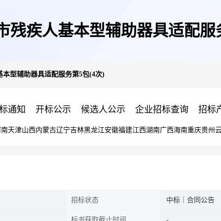
肥市残疾人基本型辅助器具适配服务
基本型辅助器具适配服务第5包(4次)
标通知
开标公示
候选人公示
企业招标查询
招标
河南
天津
山西
内蒙古
辽宁
吉林
黑龙江
安徽
福建
江西
湖南
广西
海南
重庆
贵州
招标状态
中标｜合同公告
标书获取截止时间