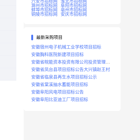
六安市招标网
淮北市招标网
滁州市招标网
阜阳市招标网
蚌埠市招标网
亳州市招标网
铜陵市招标网
安庆市招标网
最新采购项目
安徽宿州电子机械工业学校项目招标
安徽胸科医院新建项目招标
安徽省皖能资本投资有限公司投资管理系
统建设项目招标
安徽省凤台县项目招标公告大兴镇赵王村
安徽省临泉县再生水项目招标公示
安徽省棠溪抽水蓄能项目招标
安徽阜阳风电项目招标公告
安徽阜阳比亚迪工厂项目招标