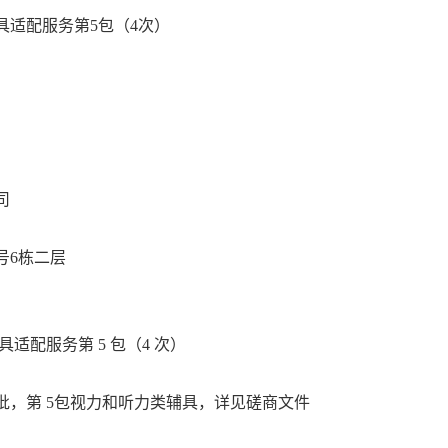
具适配服务第5包（4次）
司
号6栋二层
具适配服务第 5 包（4 次）
一批，第 5包视力和听力类辅具，详见磋商文件