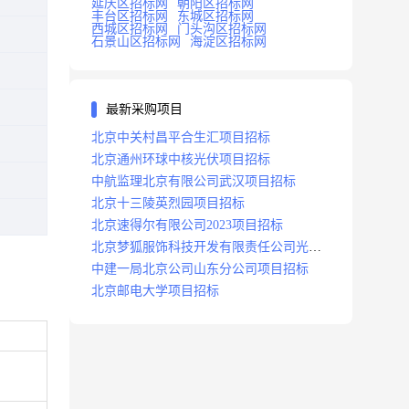
延庆区招标网
朝阳区招标网
丰台区招标网
东城区招标网
西城区招标网
门头沟区招标网
石景山区招标网
海淀区招标网
最新采购项目
北京中关村昌平合生汇项目招标
北京通州环球中核光伏项目招标
中航监理北京有限公司武汉项目招标
北京十三陵英烈园项目招标
北京速得尔有限公司2023项目招标
北京梦狐服饰科技开发有限责任公司光绿
能项目招标公告
中建一局北京公司山东分公司项目招标
北京邮电大学项目招标