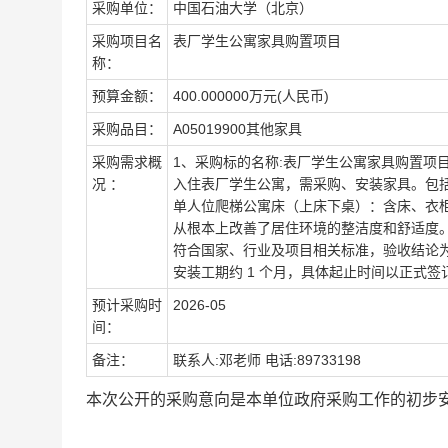
采购单位：
中国石油大学（北京）
采购项目名
表厂学生公寓家具购置项目
称：
预算金额：
400.000000万元(人民币)
采购品目：
A05019900其他家具
采购需求概
1、采购标的名称:表厂学生公寓家具购置项目
况 ：
入住表厂学生公寓，需采购、安装家具。包
单人位爬梯公寓床（上床下桌）：含床、衣
从根本上改善了居住环境的整洁度和舒适度。 
符合国家、行业及项目相关标准，验收结论
安装工期约 1 个月，具体起止时间以正式签
预计采购时
2026-05
间：
备注：
联系人:邓老师 电话:89733198
本次公开的采购意向是本单位政府采购工作的初步