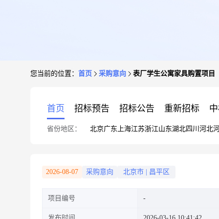
您当前的位置：
首页
采购意向
表厂学生公寓家具购置项目
首页
招标预告
招标公告
重新招标
中
省份地区：
北京
广东
上海
江苏
浙江
山东
湖北
四川
河北
2026-08-07
采购意向
北京市
|
昌平区
项目编号
发布时间
2026-03-16 10:41:42