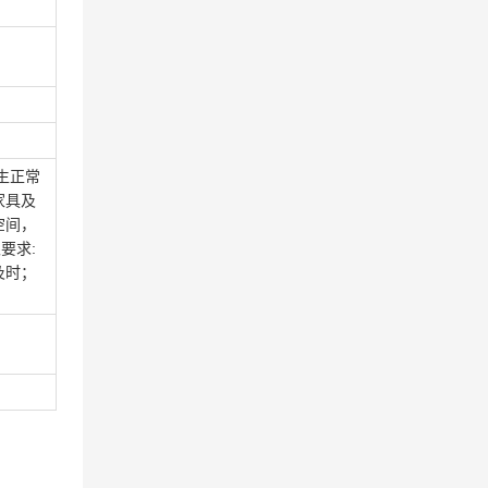
生正常
家具及
空间，
要求:
及时；