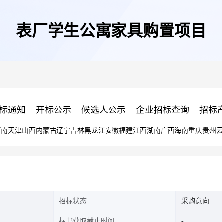
表厂学生公寓家具购置项目
标通知
开标公示
候选人公示
企业招标查询
招标
河南
天津
山西
内蒙古
辽宁
吉林
黑龙江
安徽
福建
江西
湖南
广西
海南
重庆
贵州
招标状态
采购意向
标书获取截止时间