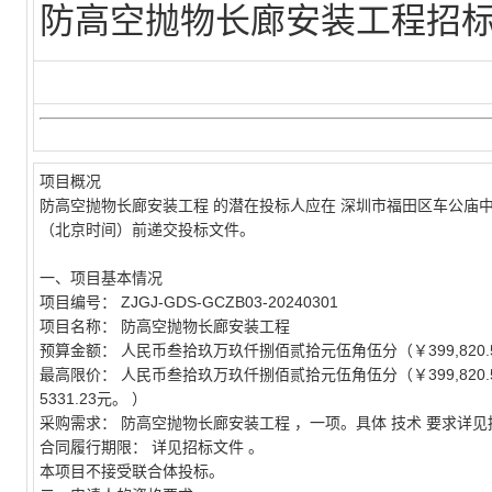
防高空抛物长廊安装工程招
项目概况
防高空抛物长廊安装工程
的潜在投标人应在
深圳市福田区车公庙中
（北京时间）前递交投标文件。
一、项目基本情况
项目编号：
ZJGJ-GDS-GCZB03-20240301
项目名称：
防高空抛物长廊安装工程
预算金额：
人民币叁拾玖万玖仟捌佰贰拾元伍角伍分（￥399,820.
最高限价：
人民币叁拾玖万玖仟捌佰贰拾元伍角伍分（￥399,820.
5331.23元。
）
采购需求：
防高空抛物长廊安装工程
，一项。具体
技术
要求详见
合同履行期限：
详见招标文件
。
本项目不接受联合体投标。