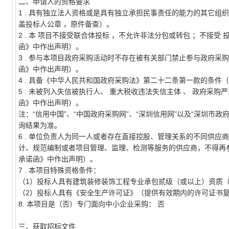
二、申请人的资格要求
1
.
具有独立法人资格或是具有独立承担民事责任的能力的其它组织
盖投标人公章
，原件备查）。
2
.
本
项目不接受联合体投标
，不允许非法分包或转包
；不接受
函》中作出声明）。
3
.
参与本项目政府采购活动时不存在被有关部门禁止参与政府采购
函》中作出声明）。
4
.
具备《中华人民共和国政府采购法》第二十二条第一款的条件（
5
.
未被列入失信被执行人、
重大税收违法失信主体
、
政府采购严
函》中作出声明）。
注：“信用中国”、“中国政府采购网”、“深圳信用网”以及“深圳
询结果为准。
6
.
单位负责人为同一人或者存在直接控股、管理关系的不同供应商
计、规范编制或者项目管理、监理、检测等服务的供应商，不得再
承诺函》中作出声明）。
7
.
本项目特殊资格条件：
（1）投标人具有建筑装修装饰工程专业承包贰级（或以上）资质
（2）投标人具有《安全生产许可证》（提供有效期内的许可证书
8.
本项目是（否）专门面向中小企业采购：
否
三、获取招标文件