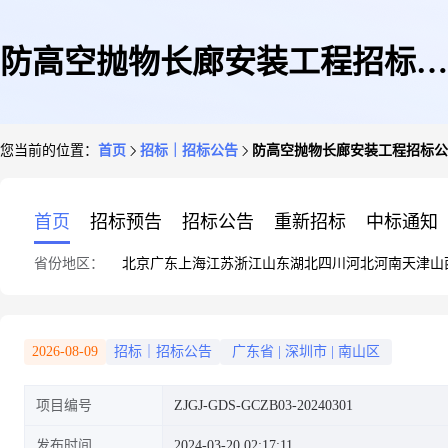
防高空抛物长廊安装工程招标公
您当前的位置：
首页
招标｜招标公告
防高空抛物长廊安装工程招标公
告
首页
招标预告
招标公告
重新招标
中标通知
省份地区：
北京
广东
上海
江苏
浙江
山东
湖北
四川
河北
河南
天津
山
2026-08-09
招标｜招标公告
广东省
|
深圳市
|
南山区
项目编号
ZJGJ-GDS-GCZB03-20240301
发布时间
2024-03-20 02:17:11