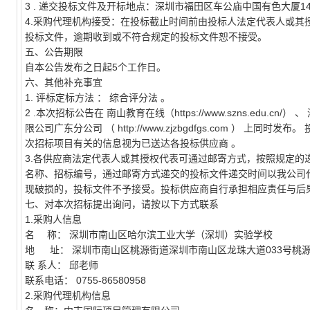
3
.
递交投标文件及开标地点：深圳市福田区车公庙中国有色大厦1
4.采购代理机构接受：在投标截止时间前由投标人法定代表人或
投标文件，逾期收到或不符合规定的投标文件恕不接受。
五、公告期限
自本公告发布之日起5个工作日。
六、其他补充事宜
1.
评标定标方法
：
综合评分法
。
2
.本次招标公告在
南山教育在线（https://www.szns.edu.cn/）
、
限公司广东分公司
（
http://www.zjzbgdfgs.com
）
上同时发布。
次招标项目有关的信息视为已送达各投标供应商
。
3.各供应商法定代表人或其授权代表可通过邮寄方式，按照规定
名称、招标编号，通过邮寄方式递交的投标文件递交时间以我公司
现破损的，投标文件不予接受。投标供应商自行承担相应责任与后
七、对本次招标提出询问，请按以下方式联系
1.采购人信息
名
称：
深圳市南山区哈尔滨工业大学（深圳）实验学校
地
址：
深圳市南山区桃源街道深圳市南山区龙珠大道033号桃
联
系人：
邱老师
联系电话：
0755-86580958
2.采购代理机构信息