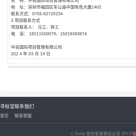
名 称：中吉国际项目管理有限公司
地 址：深圳市福田区车公庙中国有色大厦1402
联系方式：0755-82720234
3.项目联系方式
项目联系人：
马工、钟工
电 话：
18211550079、15019383874
中吉国际项目管理有限公司
202
4
年
03
月
19
日
寻标宝
联系我们
首页
联系客服
© Baidu
使用爱番番前必读
沪ICP备