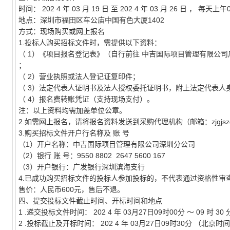
时间：
202
4
年
03
月
19
日
至
202
4
年
03
月
26
日
，
每天上午0
地点：深圳市福田区车公庙中国有色大厦1402
方式：现场购买或网上报名
1.投标人购买招标文件时，需提供以下资料：
（
1）《项目报名登记表》（自行前往
中吉国际项目管理有限公司
；
（
2）营业执照或法人登记证复印件；
（
3）法定代表人证明书及法人授权委托证明书，附上法定代表人
（
4）报名费转账凭证（支持现场支付）。
注：以上资料均需加盖单位公章。
2.如需网上报名，请将报名资料发送到采购代理机构（邮箱：zjgjsz
3.购买招标文件开户行名称及
账
号
（1）开户名称：中吉国际项目管理有限公司深圳分公司
（2）银行
账
号：9550 8802
2647 5600 167
（3）开户银行：广发银行深圳滨海支行
4.已成功购买招标文件的投标人参加投标的，不代表通过资格性审
售价：人民币600元，售后不退。
四、提交投标文件截止时间、开标时间和地点
1
.递交投标文件时间：
202
4
年
03月27日09时00分
～
09
时
30
2
.投标截止及开标时间：
202
4
年
03月27日09时30分
（北京时间