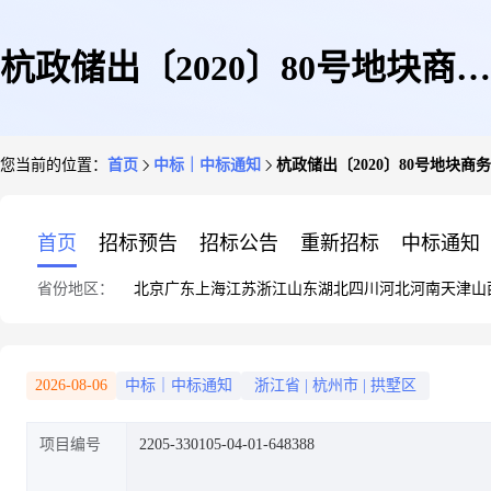
杭政储出〔2020〕80号地块商务
您当前的位置：
首页
中标｜中标通知
杭政储出〔2020〕80号地块商务用房[A
用房
首页
招标预告
招标公告
重新招标
中标通知
省份地区：
北京
广东
上海
江苏
浙江
山东
湖北
四川
河北
河南
天津
山
[A3301050100504508001211]
2026-08-06
中标｜中标通知
浙江省
|
杭州市
|
拱墅区
项目编号
2205-330105-04-01-648388