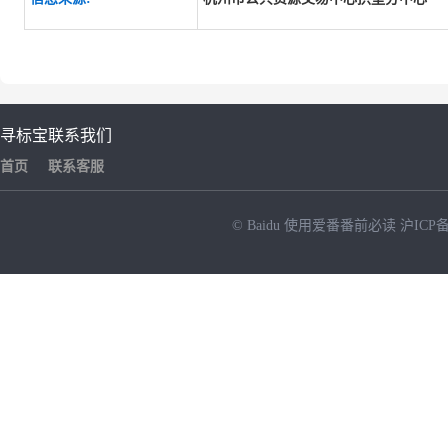
寻标宝
联系我们
首页
联系客服
© Baidu
使用爱番番前必读
沪ICP备
NEW
HOT