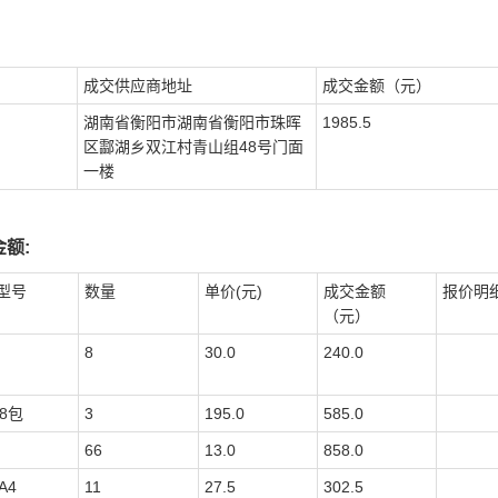
成交供应商地址
成交金额（元）
湖南省衡阳市湖南省衡阳市珠晖
1985.5
区酃湖乡双江村青山组48号门面
一楼
额:
型号
数量
单价(元)
成交金额
报价明
（元）
8
30.0
240.0
8包
3
195.0
585.0
66
13.0
858.0
A4
11
27.5
302.5