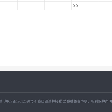
1
0.0
读
沪ICP备19012628号-1
我已阅读并接受
爱番番免责声明
、
权利保护声明