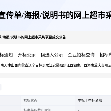
宣传单/海报/说明书的网上超市
/海报/说明书的网上超市采购项目成交公告
标通知
开标公示
候选人公示
企业招标查询
招标
河南
天津
山西
内蒙古
辽宁
吉林
黑龙江
安徽
福建
江西
湖南
广西
海南
重庆
贵州
招标状态
中标｜中标通知
标书获取截止时间