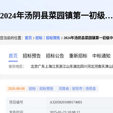
2024年汤阴县菜园镇第一初级中
您当前的位置：
首页
招标｜招标预告
2024年汤阴县菜园镇第一初
学等五所学校消防设施改造建设
首页
招标预告
招标公告
重新招标
中标通知
省份地区：
北京
广东
上海
江苏
浙江
山东
湖北
四川
河北
河南
天津
山
项目二次第一标段
2026-08-06
招标｜招标预告
河南省
|
安阳市
|
汤阴县
项目编号
A32058201000174001
发布时间
2025-01-23 10:08:12