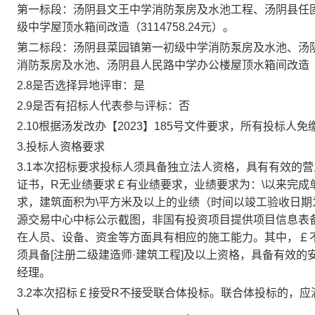
第一标段：汤阴县文王中学消防泵房及水池工程、汤阴县任
级中学屋顶水箱间改造（
3114758.24元）。
第二标段：汤阴县菜园镇第一初级中学消防泵房及水池、汤
消防泵房及水池、汤阴县人民路中学办公楼屋顶水箱间改造
2.8
是否选择异地评审：是
2.9是否有招标人代表参与评标：否
2.10根据汤发改办【2023】185号文件要求，所有投标人
3.投标人资格要求
3.1本次招标要求投标人须具备独立法人资格，
具有有效的营
证书，
R
无业绩要求
￡
有业绩要求，业绩要求为：
\
以来完成
求，建筑面积为
\
平方米及以上的业绩（时间以竣工验收日期
源交易中心中标公示截图，非国有投资项目提供项目信息表
在人员、设备、资金等方面具有相应的施工能力。其中，
￡
须具备
[注册二级建造师·建筑工程]及
以上
资格，具备有效的
经理。
3.2本次招标
￡
接受
R
不接受联合体投标。联合体投标的，应
\
。