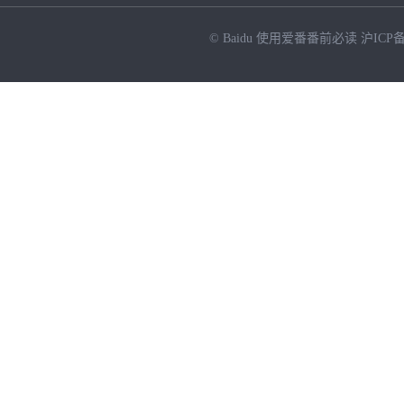
© Baidu
使用爱番番前必读
沪ICP备
NEW
HOT
暂时没有搜索结果…