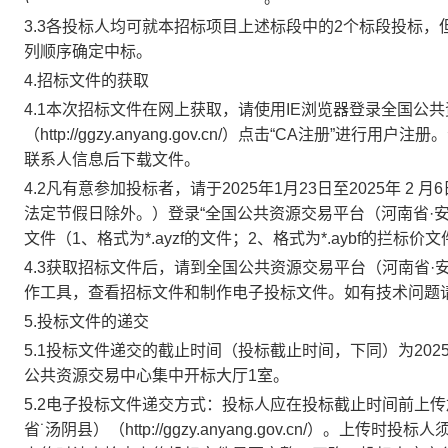
3.3各投标人均可就本招标项目上述标段中的
2
个标段投标，
列顺序确定中标。
4.招标文件的获取
4.1本次招标文件在网上获取，请使用IE浏览器登录全国公
（http://ggzy.anyang.gov.cn/）点击“CA注
联系人信息后下载文件。
4.2凡有意参加投标者，请于
202
5
年
1月
23
日至
2025年
2
月
6
法定节假日除外。）登录“全国公共资源交易平台（河南省·安阳市）（ht
文件（1、格式为*.ayzf的文件；2、格式为*.aybf的拦标价
4.3获取招标文件后，请到全国公共资源交易平台（河南省·安阳市）（h
作工具，查看招标文件和制作电子投标文件。如有技术问题请咨询0
5.投标文件的递交
5.1投标文件递交的截止时间（投标截止时间，下同）为
202
公共资源交易中心集中开标大厅
1室。
5.2电子投标文件递交方式：投标人应在投标截止时间前上传加
省˙汤阴县）（http://ggzy.anyang.gov.cn/）