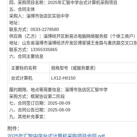
四、采购项目名称：2025年汇智中学台式计算机采购项目
五、合同主体
采购人：淄博市张店区实验中学
地址：
联系方式：0533-2278580
供应商（乙方）：淄博经开区新易达电脑网络服务部（个体工商户
地址：山东省淄博市淄博经济开发区傅家镇王舍路与重庆路交叉口东
联系方式：13355335865
六、合同主要信息
主要标的名称
规格型号（或服务要求）
台式计算机
LX12-H0150
履约期限、地点等简要信息：淄博市张店区汇智中学
采购方式：框架协议第二阶段
七、合同签订日期：2025-08-09
八、合同公告日期：2025-08-09
九、其他补充事宜：
附件：
2025年汇智中学台式计算机采购项目合同.pdf