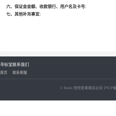
六、保证金金额、收款银行、用户名及卡号:
七、其他补充事宜:
寻标宝
联系我们
首页
联系客服
© Baidu
使用爱番番前必读
沪ICP备
NEW
HOT