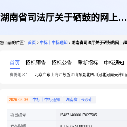
湖南省司法厅关于硒鼓的网上超
您当前的位置：
首页
中标｜中标通知
湖南省司法厅关于硒鼓的网上超
市采购项目成交公告
首页
招标预告
招标公告
重新招标
中标通知
省份地区：
北京
广东
上海
江苏
浙江
山东
湖北
四川
河北
河南
天津
山
2026-08-09
中标｜中标通知
湖南省
|
长沙市
项目编号
1548714000017027505
发布时间
2022-08-24 00:00:00