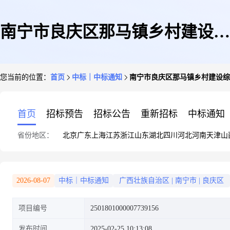
南宁市良庆区那马镇乡村建设综
您当前的位置：
首页
中标｜中标通知
南宁市良庆区那马镇乡村建设综
合服务中心关于其他印刷品的框
首页
招标预告
招标公告
重新招标
中标通知
省份地区：
北京
广东
上海
江苏
浙江
山东
湖北
四川
河北
河南
天津
山
架协议采购项目成交公告
2026-08-07
中标｜中标通知
广西壮族自治区
|
南宁市
|
良庆区
项目编号
2501801000007739156
发布时间
2025-02-25 10:13:08