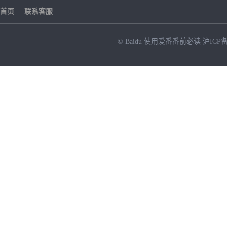
首页
联系客服
© Baidu
使用爱番番前必读
沪ICP备
NEW
HOT
暂时没有搜索结果…