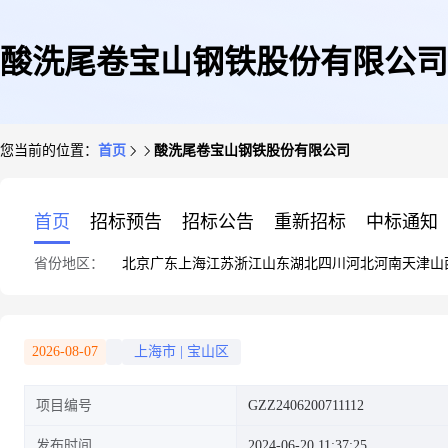
酸洗尾卷宝山钢铁股份有限公司
您当前的位置：
首页
酸洗尾卷宝山钢铁股份有限公司
首页
招标预告
招标公告
重新招标
中标通知
省份地区：
北京
广东
上海
江苏
浙江
山东
湖北
四川
河北
河南
天津
山
2026-08-07
上海市
|
宝山区
项目编号
GZZ2406200711112
发布时间
2024-06-20 11:37:25