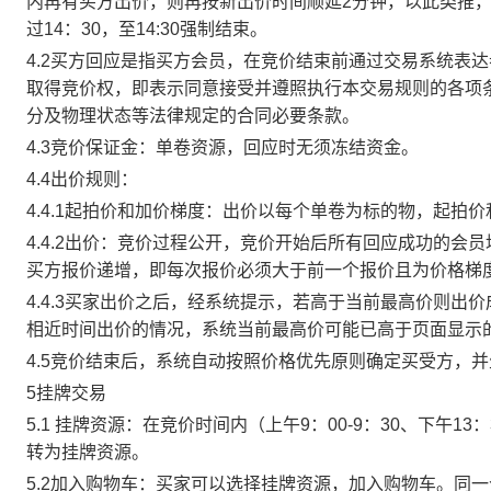
内再有买方出价，则再按新出价时间顺延2分钟，以此类推
过14：30，至14:30强制结束。
4.2买方回应是指买方会员，在竞价结束前通过交易系统表
取得竞价权，即表示同意接受并遵照执行本交易规则的各项
分及物理状态等法律规定的合同必要条款。
4.3竞价保证金：单卷资源，回应时无须冻结资金。
4.4出价规则：
4.4.1起拍价和加价梯度：出价以每个单卷为标的物，起拍
4.4.2出价：竞价过程公开，竞价开始后所有回应成功的
买方报价递增，即每次报价必须大于前一个报价且为价格梯
4.4.3买家出价之后，经系统提示，若高于当前最高价则
相近时间出价的情况，系统当前最高价可能已高于页面显示
4.5竞价结束后，系统自动按照价格优先原则确定买受方，
5挂牌交易
5.1 挂牌资源：在竞价时间内（上午9：00-9：30、下午1
转为挂牌资源。
5.2加入购物车：买家可以选择挂牌资源，加入购物车。同