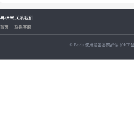
寻标宝
联系我们
首页
联系客服
© Baidu
使用爱番番前必读
沪ICP备
NEW
HOT
暂时没有搜索结果…