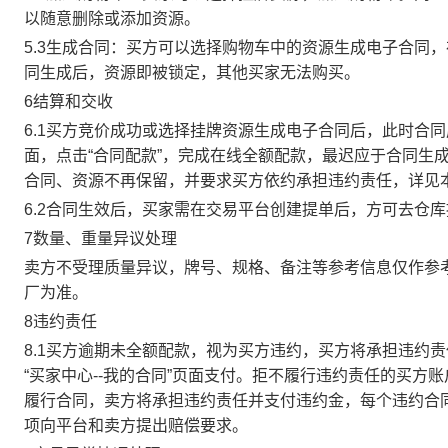
以随意删除或添加资源。
5.3生成合同：买方可以选择购物车中的资源生成电子合同
同生成后，资源即被锁定，其他买家无法购买。
6结算和交收
6.1买方竞价成功或选择挂牌资源生成电子合同后，此时合同
面，点击“合同配款”，完成在线全额配款，最迟应于合同生成当
合同、资源不再保留，并要求买方依约承担违约责任，详见
6.2合同生效后，买家需在交易平台创建提单后，方可去仓
7数量、重量异议处理
卖方不受理质量异议，牌号、规格、备注等参考信息仅作参
厂为准。
8违约责任
8.1买方逾期未全额配款，视为买方违约，买方将承担违约
“买家中心--我的合同”页面支付。拒不履行违约责任的买
履行合同，卖方将承担违约责任并支付违约金，每个违约合同
项向平台和卖方提出赔偿要求。