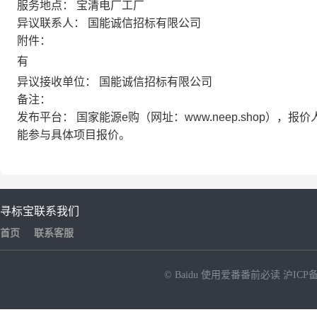
服务地点：
宝清电厂工厂
异议联系人：
国能诚信招标有限公司
附件：
有
异议接收单位：
国能诚信招标有限公司
备注：
发布平台：
国家能源e购（网址：www.neep.shop）
能参与具体项目报价。
寻标宝
联系我们
首页
联系客服
© Baidu
使用爱番番前必读
沪ICP备
NEW
HOT