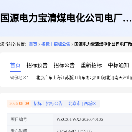
国源电力宝清煤电化公司电厂励
您当前的位置：
首页
招标｜招标公告
国源电力宝清煤电化公司电厂励
磁系统试验技术服务项目询价采
首页
招标预告
招标公告
重新招标
中标通知
省份地区：
北京
广东
上海
江苏
浙江
山东
湖北
四川
河北
河南
天津
山
购
2026-08-09
招标｜招标公告
北京市
|
西城区
项目编号
WZCX-FWXJ-2026040106
发布时间
2026-04-07 11:59:05