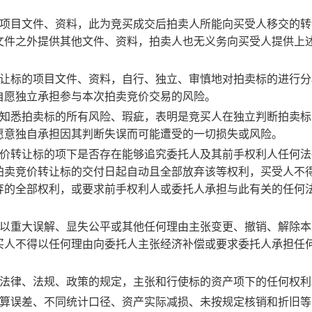
的项目文件、资料，此为竞买成交后拍卖人所能向买受人移交的转
文件之外提供其他文件、资料，拍卖人也无义务向买受人提供上
转让标的项目文件、资料，自行、独立、审慎地对拍卖标的进行分
自愿独立承担参与本次拍卖竞价交易的风险。
并知悉拍卖标的所有风险、瑕疵，表明是竞买人在独立判断拍卖标
愿意独自承担因其判断失误而可能遭受的一切损失或风险。
竞价转让标的项下是否存在能够追究委托人及其前手权利人任何法
拍卖竞价转让标的交付日起自动且全部放弃该等权利，买受人不
弃的全部权利，或要求前手权利人或委托人承担与此有关的任何
弃以重大误解、显失公平或其他任何理由主张变更、撤销、解除本
买人不得以任何理由向委托人主张经济补偿或要求委托人承担任
关法律、法规、政策的规定，主张和行使标的资产项下的任何权利
计算误差、不同统计口径、资产实际减损、未按规定核销和折旧等