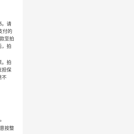
书。请
支付的
款至拍
后，拍
票。拍
疵担保
退不
。
意按整