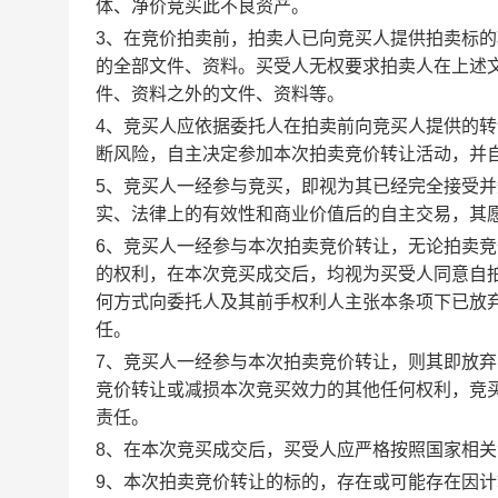
体、净价竞买此不良资产。
3、在竞价拍卖前，拍卖人已向竞买人提供拍卖标
的全部文件、资料。买受人无权要求拍卖人在上述
件、资料之外的文件、资料等。
4、竞买人应依据委托人在拍卖前向竞买人提供的
断风险，自主决定参加本次拍卖竞价转让活动，并
5、竞买人一经参与竞买，即视为其已经完全接受
实、法律上的有效性和商业价值后的自主交易，其
6、竞买人一经参与本次拍卖竞价转让，无论拍卖
的权利，在本次竞买成交后，均视为买受人同意自
何方式向委托人及其前手权利人主张本条项下已放
任。
7、竞买人一经参与本次拍卖竞价转让，则其即放
竞价转让或减损本次竞买效力的其他任何权利，竞
责任。
8、在本次竞买成交后，买受人应严格按照国家相
9、本次拍卖竞价转让的标的，存在或可能存在因