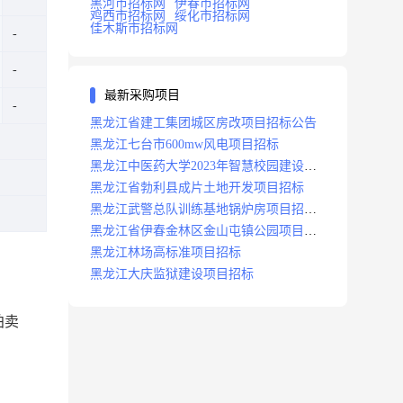
黑河市招标网
伊春市招标网
鸡西市招标网
绥化市招标网
佳木斯市招标网
最新采购项目
黑龙江省建工集团城区房改项目招标公告
黑龙江七台市600mw风电项目招标
黑龙江中医药大学2023年智慧校园建设项
目招标公告
黑龙江省勃利县成片土地开发项目招标
黑龙江武警总队训练基地锅炉房项目招标
公示
黑龙江省伊春金林区金山屯镇公园项目招
标公告
黑龙江林场高标准项目招标
黑龙江大庆监狱建设项目招标
拍卖