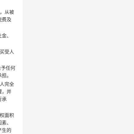
，从被
税费及
让金、
买受人
给予任何
承担。
人完全
理，并
行承
权面积
因素、
产生的