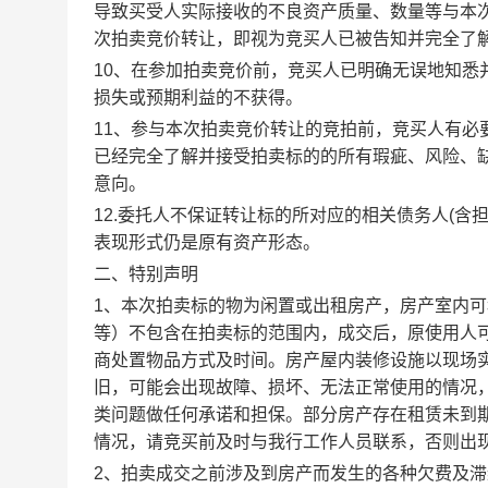
导致买受人实际接收的不良资产质量、数量等与本
次拍卖竞价转让，即视为竞买人已被告知并完全了
10、在参加拍卖竞价前，竞买人已明确无误地知
损失或预期利益的不获得。
11、参与本次拍卖竞价转让的竞拍前，竞买人有
已经完全了解并接受拍卖标的的所有瑕疵、风险、
意向。
12.委托人不保证转让标的所对应的相关债务人(
表现形式仍是原有资产形态。
二、特别声明
1、本次拍卖标的物为闲置或出租房产，房产室内
等）不包含在拍卖标的范围内，成交后，原使用人
商处置物品方式及时间。房产屋内装修设施以现场
旧，可能会出现故障、损坏、无法正常使用的情况
类问题做任何承诺和担保。部分房产存在租赁未到
情况，请竞买前及时与我行工作人员联系，否则出
2、拍卖成交之前涉及到房产而发生的各种欠费及