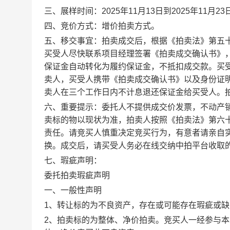
三、展样时间：2025年11月13日到2025年11
四、竞价方式：增价拍卖方式。
五、移交事宜：拍卖成交后，根据《拍卖法》第五
买受人尽快联系项目经理签署《拍卖成交确认书》，联
保证金自动转化为履约保证金，不抵扣成交款。买
卖人，买受人携带《拍卖成交确认书》以及身份证
卖人在三个工作日内不计息退还保证金给买受人。
六、重要提示：委托人不提供成交价发票，不动产
卖标的物以现状为准，拍卖人按照《拍卖法》第六
责任。请竞买人慎重决定竞买行为，有意者请亲自
换。成交后，请买受人务必在线交纳中拍平台收取的软
七、瑕疵声明：
委托拍卖瑕疵声明
一、一般性声明
1、转让标的为不良资产，存在或可能存在瑕疵或
2、拍卖标的为整体、净价拍卖。竞买人一经参与