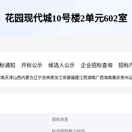
花园现代城10号楼2单元602室
标通知
开标公示
候选人公示
企业招标查询
招标
河南
天津
山西
内蒙古
辽宁
吉林
黑龙江
安徽
福建
江西
湖南
广西
海南
重庆
贵州
招标状态
标书获取截止时间