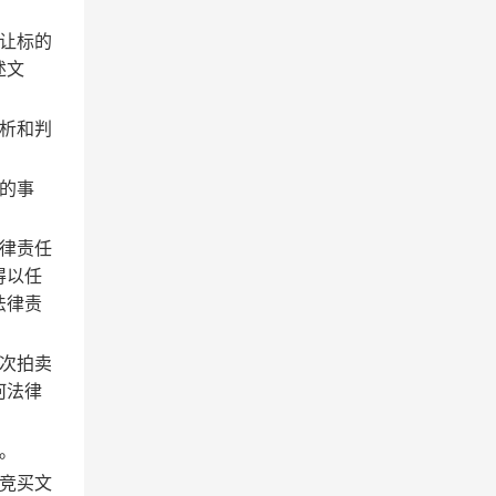
让标的
述文
析和判
的事
律责任
得以任
法律责
次拍卖
何法律
。
竞买文