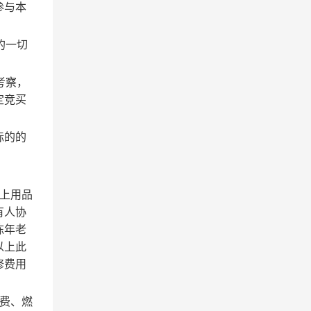
参与本
的一切
考察，
定竞买
标的的
上用品
有人协
陈年老
以上此
修费用
费、燃