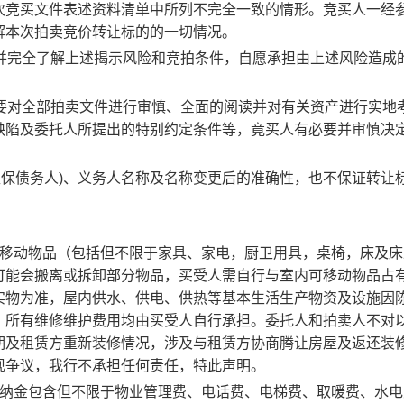
次竞买文件表述资料清单中所列不完全一致的情形。竞买人一经
解本次拍卖竞价转让标的的一切情况。
悉并完全了解上述揭示风险和竞拍条件，自愿承担由上述风险造成
必要对全部拍卖文件进行审慎、全面的阅读并对有关资产进行实地
缺陷及委托人所提出的特别约定条件等，竟买人有必要并审慎决
含担保债务人)、义务人名称及名称变更后的准确性，也不保证转让
可移动物品（包括但不限于家具、家电，厨卫用具，桌椅，床及床
可能会搬离或拆卸部分物品，买受人需自行与室内可移动物品占
实物为准，屋内供水、供电、供热等基本生活生产物资及设施因
，所有维修维护费用均由买受人自行承担。委托人和拍卖人不对
期及租赁方重新装修情况，涉及与租赁方协商腾让房屋及返还装
现争议，我行不承担任何责任，特此声明。
滞纳金包含但不限于物业管理费、电话费、电梯费、取暖费、水电