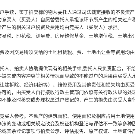
过户手续，鉴于拍卖标的物为委托人通过司法裁定接收的不良资产
为竞买人（买受人）自愿替委托人承担该环节所产生的相关过户
所产生的相关过户税费及费用均由竞买人（买受人）承担。
交易税、印花税、测量费、房屋维修基金、土地增值税、土地出
税费及因交易所须交纳的土地租赁税、费、土地出让金等费用均由
托人、拍卖人协助提供现有的相关手续,委托人只负责配合，不
件缺失或内容冲突等相关情况而导致的不能过户的后果由买受人
于违建拆除、经济纠纷等）、维修费用及其他责任和损失均由买受
许可的，由买受人自行接收行政主管部门依照有关行政法规的处
的不能及时移交或办理权属过户登记的，产生的损失由买受人自
供竞买人参考。不动产的建筑面积、使用面积及相应占用土地使用
办法的变动或相关规定改变及权证机构登记与评估不一致等多种
论或其余登记事项与拍卖公示、评估报告、原产权证、土地证件