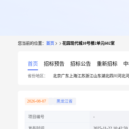
您当前的位置：
首页
花园现代城10号楼2单元602室
首页
招标预告
招标公告
重新招标
中
省份地区：
北京
广东
上海
江苏
浙江
山东
湖北
四川
河北
2026-08-07
黑龙江省
项目编号
发布时间
2025-11-22 10:42:59