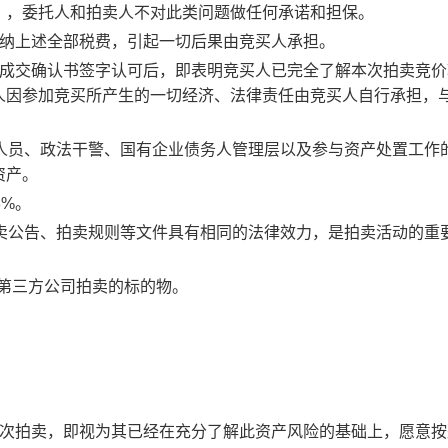
），委托人和拍卖人不对此类问题做任何承诺和担保。
缴纳上述全部税费，引起一切后果由竞买人承担。
卖成交确认书签字认可后，即表明竞买人已完全了解本次拍卖竞价
人因参加竞买所产生的一切经济、法律责任由竞买人自行承担，
人员、政法干警、国有企业债务人管理层以及参与资产处置工作
资产。
3%。
拍卖公告、拍卖规则等文件具有相同的法律效力，是拍卖活动的重
托第三方公司拍卖的标的物。
本次拍卖，即视为其已经在充分了解此资产风险的基础上，愿意按