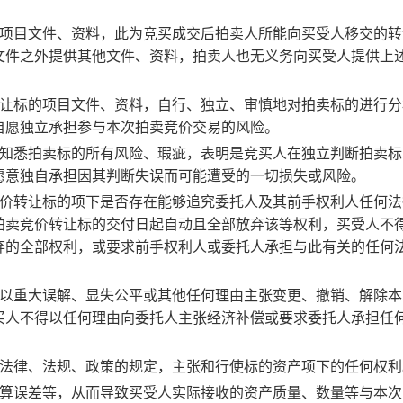
的项目文件、资料，此为竞买成交后拍卖人所能向买受人移交的转
文件之外提供其他文件、资料，拍卖人也无义务向买受人提供上
转让标的项目文件、资料，自行、独立、审慎地对拍卖标的进行分
自愿独立承担参与本次拍卖竞价交易的风险。
并知悉拍卖标的所有风险、瑕疵，表明是竞买人在独立判断拍卖标
愿意独自承担因其判断失误而可能遭受的一切损失或风险。
竞价转让标的项下是否存在能够追究委托人及其前手权利人任何法
拍卖竞价转让标的交付日起自动且全部放弃该等权利，买受人不
弃的全部权利，或要求前手权利人或委托人承担与此有关的任何
弃以重大误解、显失公平或其他任何理由主张变更、撤销、解除本
买人不得以任何理由向委托人主张经济补偿或要求委托人承担任
关法律、法规、政策的规定，主张和行使标的资产项下的任何权利
计算误差等，从而导致买受人实际接收的资产质量、数量等与本次