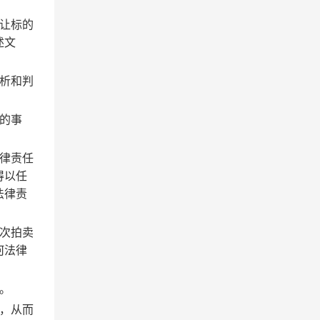
让标的
述文
析和判
的事
律责任
得以任
法律责
次拍卖
何法律
。
，从而