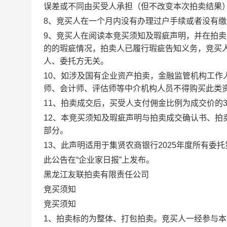
误差或不同由买受人承担（但不改变本次拍卖结果
8、竞买人在一个月内没有办理过户手续或者没有
9、竞买人在阅读本竞买须知及瑕疵声明，并在拍
的的瑕疵情况，拍卖人已履行瑕疵告知义务，竞买
人、委托方无关。
10、如涉及国有企业资产拍卖，金融监管机构工作
师、会计师、评估师等中介机构人员不得购买此类
11、拍卖成交后，买受人支付佣金比例为成交价的
12、本竞买须知及瑕疵声明与拍卖成交确认书、
部分。
13、此声明适用于集贤农商银行2025年度所有委
此公告在“企业家日报”上发布。
黑龙江友联拍卖有限责任公司
竞买须知
竞买须知
1、拍卖标的为整体、打包拍卖。竞买人一经参与