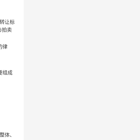
转让标
与拍卖
的律
要组成
整体、