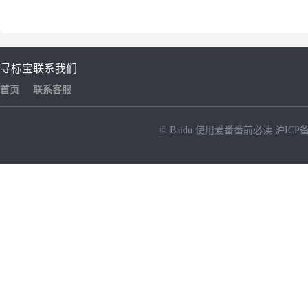
寻标宝
联系我们
首页
联系客服
© Baidu
使用爱番番前必读
沪ICP备
NEW
HOT