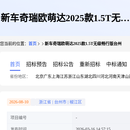
新车奇瑞欧萌达2025款1.5T无级
您当前的位置：
首页
新车奇瑞欧萌达2025款1.5T无级畅行版台州
畅行版台州
首页
招标预告
招标公告
重新招标
中标通知
省份地区：
北京
广东
上海
江苏
浙江
山东
湖北
四川
河北
河南
天津
山
2026-08-10
浙江省
|
台州市
|
椒江区
项目编号
发布时间
2026-03-16 14:57:15