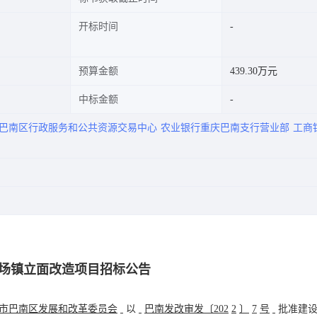
开标时间
预算金额
439.30万元
中标金额
巴南区行政服务和公共资源交易中心
农业银行重庆巴南支行营业部
工商
场镇立面改造项目招标公告
市巴南区发展和改革委员会
以
巴南发改审发〔
202
2
〕
7
号
批准建