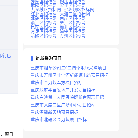
潼南区招标网
铜梁区招标网
武隆区招标网
梁平区招标网
九龙坡区招标网
沙坪坝区招标网
江北区招标网
大渡口区招标网
北碚区招标网
南岸区招标网
綦江区招标网
黔江区招标网
巴南区招标网
渝北区招标网
大足区招标网
渝中区招标网
涪陵区招标网
万州区招标网
银行巴
最新采购项目
重庆市烟草公司二0二四季地膜采购项目招
标公告
重庆市万州区甘宁河新能源电站项目招标
重庆市金刀峡军方项目招标
重庆政府平台发地产开发项目招标
重庆白沙第二人民医院翻新官网项目招标
公告
重庆市大度口区广场中心项目招标
重庆潜能新天地项目招标
重庆市北碚区金刀峡项目招标
设，项目