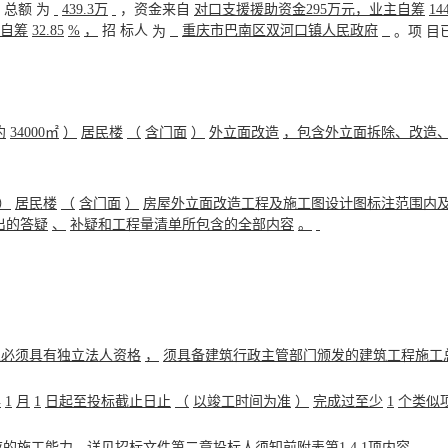
总额
为
439.3万
，资金来自
对口支援援助资金
295万元，业主自筹
14
主自筹
32.85
%
，
招
标人
重庆市巴南区双河口镇人民政府
为
。项
目
约
34000㎡
）
居民楼
（
含门面
）
外立面改造
，包含外立面拆除、改造
）
居民楼
（
含门面
）
房屋外立面改造工程及施工图设计图标注范围内
出的答疑
、
补疑和工程量清单所包含的全部内容
。
人必须具有独立法人资格
，
须具备建筑行政主管部门颁发的建筑工程施工
年
1
月
1
日起至投标截止日止
（
以竣工时间为准
）
完成过至少
1
个类似
相应的施工能力，详见招标文件第二章投标人须知前附表第1.4.1项内容。