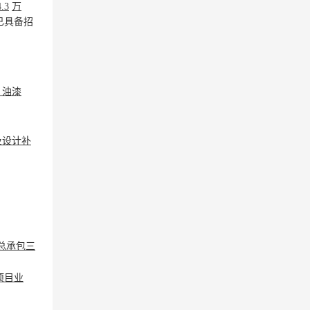
4.3
万
已具备招
、油漆
及设计补
总承包三
项目业