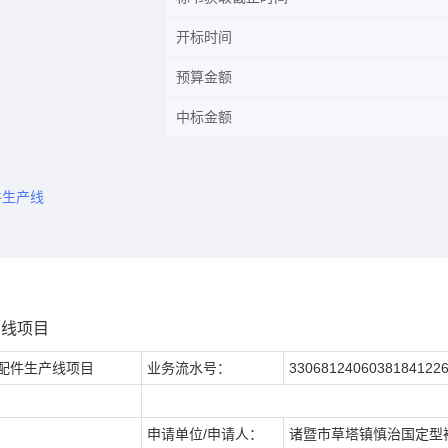
开标时间
预算金额
中标金额
件生产线
产线项目
及配件生产线项目
业务流水号：
3306812406038184122
申请单位/申请人：
诸暨市草塔镇慎治国定型