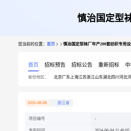
慎治国定型袜
您当前的位置：
首页
慎治国定型袜厂年产200套纺织专用
首页
招标预告
招标公告
重新招标
中
省份地区：
北京
广东
上海
江苏
浙江
山东
湖北
四川
河北
2026-08-08
浙江省
项目编号
发布时间
2024-06-04 11:46:05