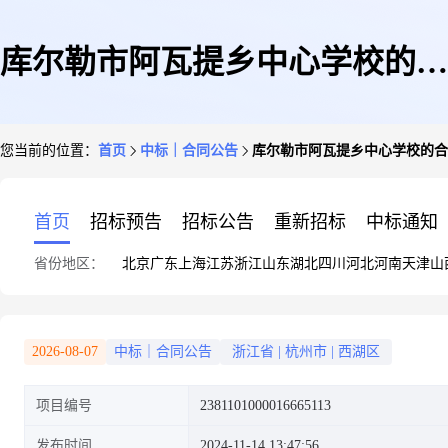
库尔勒市阿瓦提乡中心学校的合
您当前的位置：
首页
中标｜合同公告
库尔勒市阿瓦提乡中心学校的合
同公告
首页
招标预告
招标公告
重新招标
中标通知
省份地区：
北京
广东
上海
江苏
浙江
山东
湖北
四川
河北
河南
天津
山
2026-08-07
中标｜合同公告
浙江省
|
杭州市
|
西湖区
项目编号
2381101000016665113
发布时间
2024-11-14 13:47:56