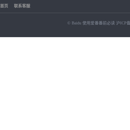
首页
联系客服
© Baidu
使用爱番番前必读
沪ICP备
NEW
HOT
暂时没有搜索结果…