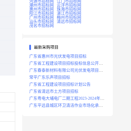
河源市招标网
江门市招标网
潮州市招标网
云浮市招标网
惠州市招标网
珠海市招标网
阳江市招标网
湛江市招标网
广州市招标网
梅州市招标网
汕头市招标网
清远市招标网
茂名市招标网
最新采购项目
广东省惠州市光伏发电项目招标
广东省工程建设项目招标投标信息公开目
录
广东春泰新材料有限公司光伏发电项目招
标
常平广东乐声项目招标
广东省工程建设项目招标计划公告
广东省清远市土方项目招标
广东粤电大埔电厂二期工程2023-2024年度
安保服务项目招标公告
广东平远县城区环卫清洁作业市场化承包
项目招标中标候选人公示