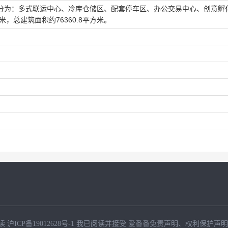
分为：多式联运中心、冷库仓储区、配套停车区、办公交易中心、创意孵
米，总建筑面积约76360.8平方米。
读
沪ICP备19012628号-1
我已阅读并接受
爱番番免责声明
、
权利保护声明