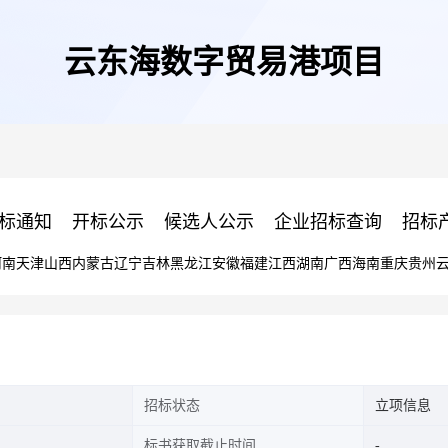
云东海数字贸易港项目
标通知
开标公示
候选人公示
企业招标查询
招标
河南
天津
山西
内蒙古
辽宁
吉林
黑龙江
安徽
福建
江西
湖南
广西
海南
重庆
贵州
招标状态
立项信息
标书获取截止时间