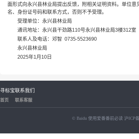
面形式向永兴县林业局提出反馈，附相关证明资料。单位意
名、身份证号码和联系方式，否则不予受理。
受理单位：永兴县林业局
通讯地址：永兴县干劲路110号永兴县林业局3楼312室
联系人及电话：邓智 0735-5523690
永兴县林业局
2025年1月10日
寻标宝
联系我们
首页
联系客服
© Baidu
使用爱番番前必读
沪ICP备
NEW
HOT