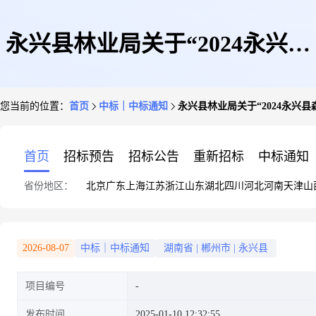
永兴县林业局关于“2024永兴县
您当前的位置：
首页
中标｜中标通知
永兴县林业局关于“2024永兴
森林督查工作项目”确定招标代
首页
招标预告
招标公告
重新招标
中标通知
省份地区：
北京
广东
上海
江苏
浙江
山东
湖北
四川
河北
河南
天津
山
理机构结果的公示
2026-08-07
中标｜中标通知
湖南省
|
郴州市
|
永兴县
项目编号
发布时间
2025-01-10 12:32:55