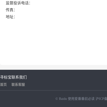
监督投诉电话：
传真：
地址：
寻标宝
联系我们
首页
联系客服
© Baidu
使用爱番番前必读
沪ICP备