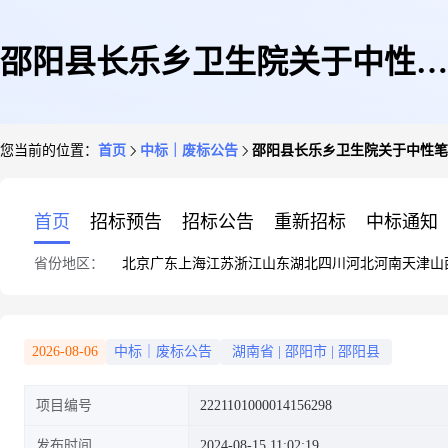
邵阳县长乐乡卫生院关于中性笔
您当前的位置：
首页
中标｜废标公告
邵阳县长乐乡卫生院关于中性笔
的网上超市采购项目异常公告
首页
招标预告
招标公告
重新招标
中标通知
省份地区：
北京
广东
上海
江苏
浙江
山东
湖北
四川
河北
河南
天津
山
2026-08-06
中标｜废标公告
湖南省
|
邵阳市
|
邵阳县
项目编号
2221101000014156298
发布时间
2024-08-15 11:02:19