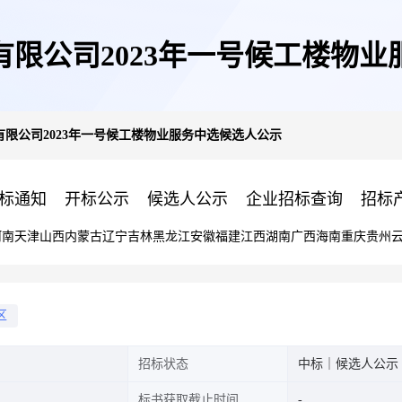
限公司2023年一号候工楼物
限公司2023年一号候工楼物业服务中选候选人公示
标通知
开标公示
候选人公示
企业招标查询
招标
河南
天津
山西
内蒙古
辽宁
吉林
黑龙江
安徽
福建
江西
湖南
广西
海南
重庆
贵州
区
招标状态
中标｜候选人公示
标书获取截止时间