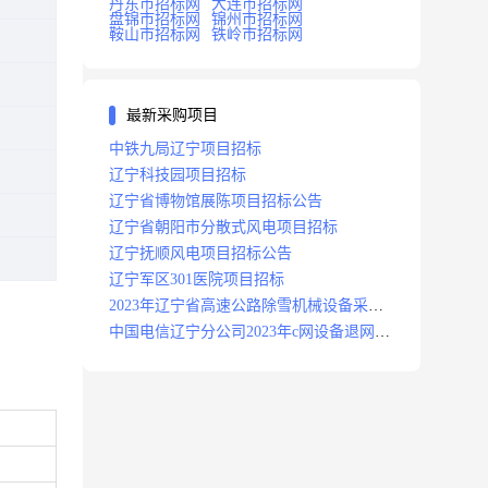
丹东市招标网
大连市招标网
盘锦市招标网
锦州市招标网
鞍山市招标网
铁岭市招标网
最新采购项目
中铁九局辽宁项目招标
辽宁科技园项目招标
辽宁省博物馆展陈项目招标公告
辽宁省朝阳市分散式风电项目招标
辽宁抚顺风电项目招标公告
辽宁军区301医院项目招标
2023年辽宁省高速公路除雪机械设备采购
项目招标招标公告
中国电信辽宁分公司2023年c网设备退网拆
除施工服务采购项目招标公告