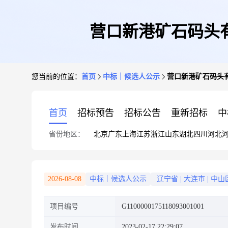
营口新港矿石码头有
您当前的位置：
首页
中标｜候选人公示
营口新港矿石码头有
首页
招标预告
招标公告
重新招标
中
省份地区：
北京
广东
上海
江苏
浙江
山东
湖北
四川
河北
2026-08-08
中标｜候选人公示
辽宁省
|
大连市
|
中山
项目编号
G1100000175118093001001
发布时间
2023-02-17 22:29:07