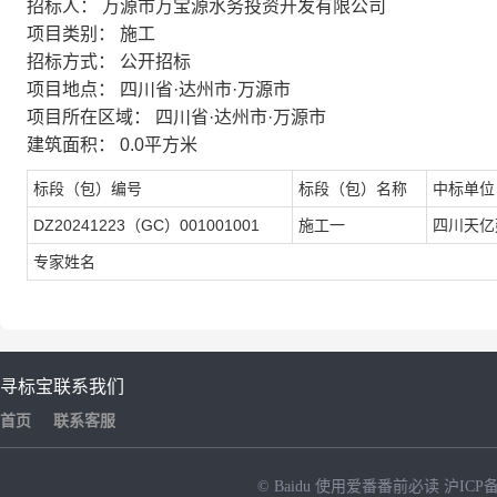
招标人：
万源市万宝源水务投资开发有限公司
项目类别：
施工
招标方式：
公开招标
项目地点：
四川省·达州市·万源市
项目所在区域：
四川省·达州市·万源市
建筑面积：
0.0平方米
标段（包）编号
标段（包）名称
中标单位
DZ20241223（GC）001001001
施工一
四川天亿
专家姓名
寻标宝
联系我们
首页
联系客服
© Baidu
使用爱番番前必读
沪ICP备