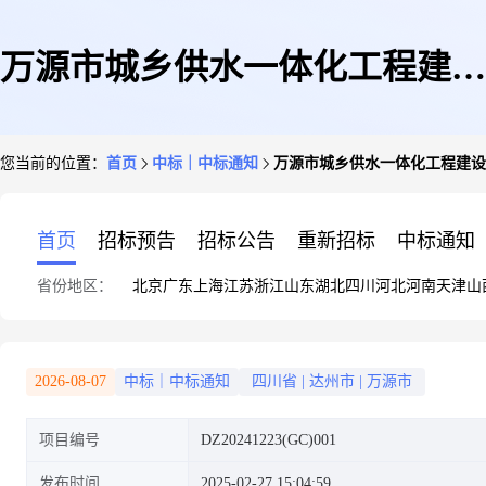
万源市城乡供水一体化工程建设
您当前的位置：
首页
中标｜中标通知
万源市城乡供水一体化工程建设
项目(石窝镇及寨坝村、花楼
首页
招标预告
招标公告
重新招标
中标通知
省份地区：
北京
广东
上海
江苏
浙江
山东
湖北
四川
河北
河南
天津
山
乡、庙坡乡)施工一中标结果公
2026-08-07
中标｜中标通知
四川省
|
达州市
|
万源市
项目编号
DZ20241223(GC)001
示
发布时间
2025-02-27 15:04:59