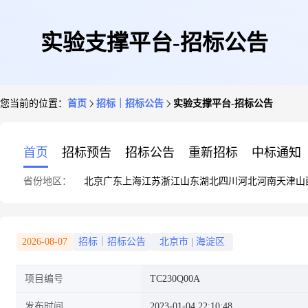
实验支撑平台-招标公告
您当前的位置：
首页
招标｜招标公告
实验支撑平台-招标公告
首页
招标预告
招标公告
重新招标
中标通知
省份地区：
北京
广东
上海
江苏
浙江
山东
湖北
四川
河北
河南
天津
山
2026-08-07
招标｜招标公告
北京市
|
海淀区
项目编号
TC230Q00A
发布时间
2023-01-04 22:10:48