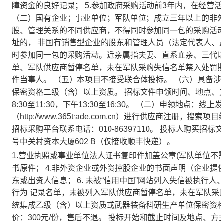
障资金的良好记录； 5.参加政府采购活动前3年内，在经营
（二）国有企业；事业单位；军队单位；成立三年以上的非
股、管理关系的不同供应商，不得同时参加同一包的采购活
址的， 非国有销售型企业的股东和管理人员（法定代表人、
时参加同一包的采购活动。近亲属指夫妻、直系血亲、三代
单、军队供应商暂停名单，未在军队采购失信名单禁入处罚期
件当事人。 （五）本项目不接受联合体投标。 （六）具备
保密资格二级（含）以上资质。 招标文件申领时间、地点、方式
8:30至11:30，下午13:30至16:30。 （二）申领地点：
（http://www.365trade.com.cn）进行供应商
招标采购平台联系电话：010-86397110。 投标人购买
号中关村资本大厦602 B（仅接收顺丰快递）。
1.营业执照或事业单位法人证书复印件加盖公章(军队单位不需
书原件； 4.非外资企业或外资控股企业的书面声明（企业提
东或出资人信息； 6. 未被“信用中国”网站列入失信被执
行为 记录名单，未被列入军队供应商暂停名单，未在军队采购
统集成乙级（含）以上资质或武器装备科研生产单位保密资格
价：300元/份，售后不退。 投标开始和截止时间及地点、方式