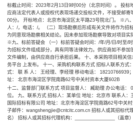
标截止时间：2023年2月13日9时00分（北京时间）。 
应商法定代表人或授权代表现场递交投标文件，不接受邮寄等其他
00分。 开标地点：北京市海淀区太平路23号院北门。 ※八、
人：/，电话：/。 （二）现场勘察后形成有关文件将作为招
为同意现场勘察相关结论。因未参加现场勘察导致对项目实
※九、标前答疑会 （一）标前答疑会时间：/年/月/日/时至
为招标文件组成部分，具有同等法律效力。供应商如不参加
文件编制，由供应商自行承担后果。 十、本采购项目相关信息在
务平台 上发布。 十一、采购机构联系方式 招标人联系方式： 联 
式： 联 系 人： 王经理、李经理 移动电话： 18210766939；010-61
址： 北京市海淀区学院南路62号中关村资本大厦602B
十二、监督部门联系方式 项目监督人： 臧助理 办公电话： 01
位。 九、联系方式 招标人：某单位 地址：北京市 联系人：王助理
国际招标有限公司 地址：北京市海淀区学院南路62号中关村资本大厦
子邮件：wangshengjie@cntcitc.com.cn 招标人或其
名） 招标人或其招标代理机构：_______________（盖章