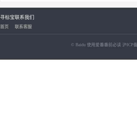
寻标宝
联系我们
首页
联系客服
© Baidu
使用爱番番前必读
沪ICP备
NEW
HOT
暂时没有搜索结果…