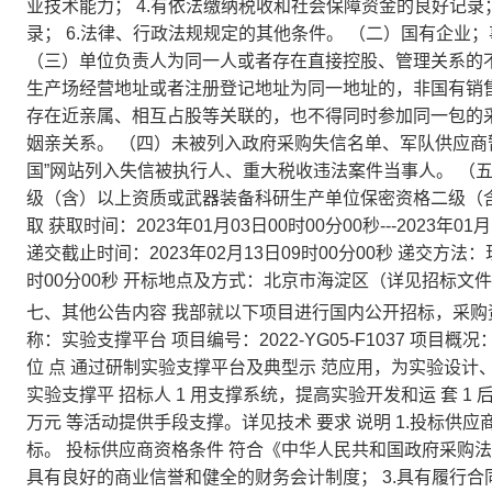
业技术能力； 4.有依法缴纳税收和社会保障资金的良好记录
录； 6.法律、行政法规规定的其他条件。 （二）国有企
（三）单位负责人为同一人或者存在直接控股、管理关系的
生产场经营地址或者注册登记地址为同一地址的，非国有销
存在近亲属、相互占股等关联的，也不得同时参加同一包的
姻亲关系。 （四）未被列入政府采购失信名单、军队供应商
国”网站列入失信被执行人、重大税收违法案件当事人。 （
级（含）以上资质或武器装备科研生产单位保密资格二级（含
取 获取时间：2023年01月03日00时00分00秒---2023
递交截止时间：2023年02月13日09时00分00秒 递交方法
时00分00秒 开标地点及方式：北京市海淀区（详见招标文
七、其他公告内容 我部就以下项目进行国内公开招标，采购
称：实验支撑平台 项目编号：2022-YG05-F1037 项目概
位 点 通过研制实验支撑平台及典型示 范应用，为实验设计
实验支撑平 招标人 1 用支撑系统，提高实验开发和运 套 1 后
万元 等活动提供手段支撑。详见技术 要求 说明 1.投标
标。 投标供应商资格条件 符合《中华人民共和国政府采购法》
具有良好的商业信誉和健全的财务会计制度； 3.具有履行合