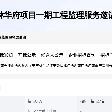
林华府项目一期工程监理服务邀
程监理服务邀请函
标通知
开标公示
候选人公示
企业招标查询
招标
河南
天津
山西
内蒙古
辽宁
吉林
黑龙江
安徽
福建
江西
湖南
广西
海南
重庆
贵州
招标状态
招标｜招标公告
标书获取截止时间