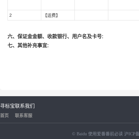
2
【运费】
六、保证金金额、收款银行、用户名及卡号:
七、其他补充事宜:
寻标宝
联系我们
首页
联系客服
© Baidu
使用爱番番前必读
沪ICP备