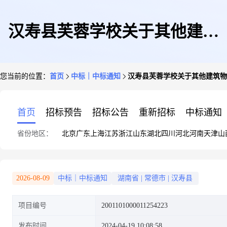
汉寿县芙蓉学校关于其他建筑
您当前的位置：
首页
中标｜中标通知
汉寿县芙蓉学校关于其他建筑物
物、构筑物修缮的网上超市采购
首页
招标预告
招标公告
重新招标
中标通知
省份地区：
北京
广东
上海
江苏
浙江
山东
湖北
四川
河北
河南
天津
山
项目成交公告
2026-08-09
中标｜中标通知
湖南省
|
常德市
|
汉寿县
项目编号
2001101000011254223
发布时间
2024-04-19 10:08:58