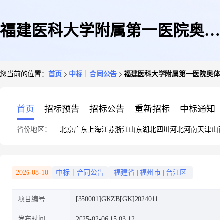
福建医科大学附属第一医院奥体
您当前的位置：
首页
中标｜合同公告
福建医科大学附属第一医院奥
院区医用气体设备维保与气体钢
首页
招标预告
招标公告
重新招标
中标通知
省份地区：
北京
广东
上海
江苏
浙江
山东
湖北
四川
河北
河南
天津
山
瓶运送、净化系统驻点维保及滤
2026-08-10
中标｜合同公告
福建省
|
福州市
|
台江区
项目编号
[350001]GKZB[GK]2024011
材更换服务政府采购合同公告
发布时间
2025-02-06 15:03:12