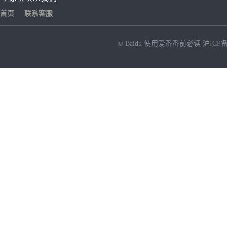
首页
联系客服
© Baidu
使用爱番番前必读
沪ICP备
NEW
HOT
暂时没有搜索结果…