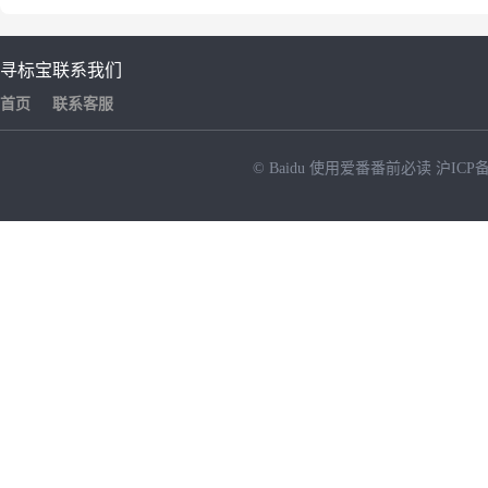
寻标宝
联系我们
首页
联系客服
© Baidu
使用爱番番前必读
沪ICP备
NEW
HOT
暂时没有搜索结果…