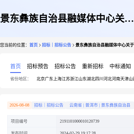
景东彝族自治县融媒体中心关于
您当前的位置：
首页
招标｜招标公告
景东彝族自治县融媒体中心关于
打印/复印纸的网上超市采购项
首页
招标预告
招标公告
重新招标
中标通知
省份地区：
北京
广东
上海
江苏
浙江
山东
湖北
四川
河北
河南
天津
山
目采购公告
2026-08-08
招标｜招标公告
云南省
|
普洱市
|
景东彝族自治县
项目编号
2191101000010120739
发布时间
2024-02-29 19:17:28