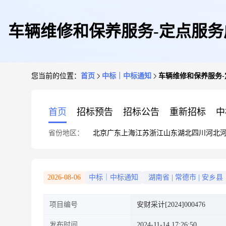
车辆维修和保养服务-定点服务成
您当前的位置：
首页
中标｜中标通知
车辆维修和保养服务-
首页
招标预告
招标公告
重新招标
中
省份地区：
北京
广东
上海
江苏
浙江
山东
湖北
四川
河北
2026-08-06
中标｜中标通知
湖南省
|
常德市
|
安乡县
项目编号
安财采计[2024]000476
发布时间
2024-11-14 17:26:50