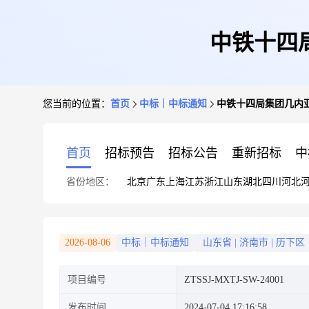
中铁十四
您当前的位置：
首页
中标｜中标通知
中铁十四局集团几内
首页
招标预告
招标公告
重新招标
中
省份地区：
北京
广东
上海
江苏
浙江
山东
湖北
四川
河北
2026-08-06
中标｜中标通知
山东省
|
济南市
|
历下区
项目编号
ZTSSJ-MXTJ-SW-24001
发布时间
2024-07-04 17:16:58