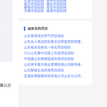
东营市招标网
德州市招标网
临沂市招标网
烟台市招标网
聊城市招标网
青岛市招标网
济南市招标网
威海市招标网
最新采购项目
山东章高线天然气项目招标
山东出入境边防检查总站零星周转房整修
项目招标中标
山东裕龙岛炼化一体化项目招标
2023山东集中式路上风电项目招标
中电建山东聊城临清风电项目招标
山东将军春天物业管理有限公司秩序维护
服务项目招标公告
山东聊城五洲风电项目招标
芜湖安得智联科技有限公司山东分公司济
南地区快递项目招标公告
果公示