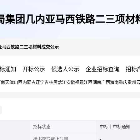
局集团几内亚马西铁路二三项材
亚马西铁路二三项材料成交公示
标通知
开标公示
候选人公示
企业招标查询
招标
河南
天津
山西
内蒙古
辽宁
吉林
黑龙江
安徽
福建
江西
湖南
广西
海南
重庆
贵州
招标状态
中标｜中标通知
标书获取截止时间