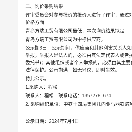
二、询价采购结果
评审委员会对参与报价的报价人进行了评审，通过
价格方面
青岛方瑞工贸
有限公司最低，本次询价结果拟定
青岛方瑞工贸
有限公司
为中标供应商。
公示期
3日
，
公示期间
，供应商和其他利害关系人如
举报。举报人是法人的，必须由其法定代表人或者
委托书)；其他组织或者个人举报的，必须由其主
法律保护。公示期满，如无异议，即时生效。
特此公示。
1.采购人：
程松
联系人：
程松
联系电话：
1
3572781674
2.
采购组织单位：中铁十四局
集团几内亚马西铁路
公示日期：
2024年7月4日