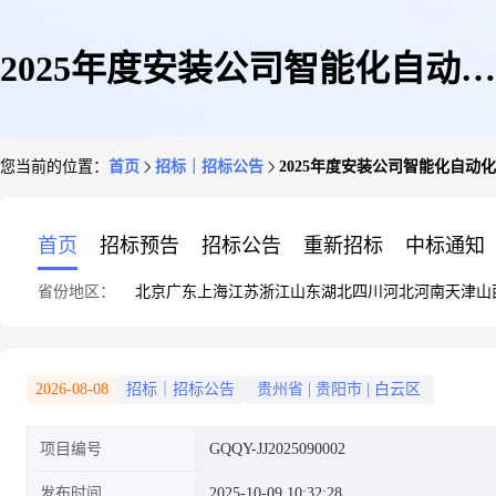
2025年度安装公司智能化自动化
您当前的位置：
首页
招标｜招标公告
2025年度安装公司智能化自动
设备更新项目(激光切割机)交易
首页
招标预告
招标公告
重新招标
中标通知
省份地区：
北京
广东
上海
江苏
浙江
山东
湖北
四川
河北
河南
天津
山
特殊情况
2026-08-08
招标｜招标公告
贵州省
|
贵阳市
|
白云区
项目编号
GQQY-JJ2025090002
发布时间
2025-10-09 10:32:28