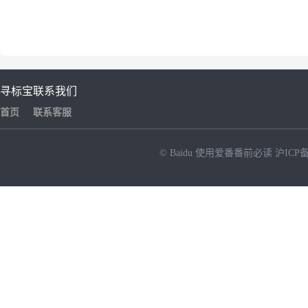
寻标宝
联系我们
首页
联系客服
© Baidu
使用爱番番前必读
沪ICP备
NEW
HOT