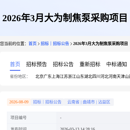
2026年3月大为制焦泵采购项目
您当前的位置：
首页
招标｜招标公告
2026年3月大为制焦泵采购项目
首页
招标预告
招标公告
重新招标
中标通知
省份地区：
北京
广东
上海
江苏
浙江
山东
湖北
四川
河北
河南
天津
山
2026-08-09
招标｜招标公告
云南省
|
曲靖市
|
沾益区
项目编号
发布时间
2026-03-13 14:28:16