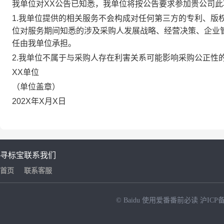
我单位对XX公告已知悉，我单位将按公告要求参加贵公司
1.我单位提供的相关服务不会构成对任何第三方的专利、版
位对服务期间知悉的涉及采购人发展战略、经营决策、企业
任由我单位承担。
2.我单位不属于与采购人存在利害关系可能影
XX单位
（单位盖章）
202X年X月X日
寻标宝
联系我们
首页
联系客服
© Baidu
使用爱番番前必读
沪ICP备