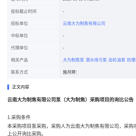
投标截止时间
招标单位
云南大为制焦有限公司
中标单位
代理单位
相关产品
大为制焦泵
潜水排污泵
齿轮油泵
防爆
联系方式
施月婷：
正文内容
云南大为制焦有限公司
泵（大为制焦）采购项目
的询比公告
1.采购条件
本采购项目
泵
采购，采购人为
云南大为制焦有限公司
，采购
上公开询比
采购。