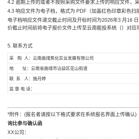
4.2 逾期上传的或者不按照采购文件要求上传的响应文件，
4.3 响应文件为电子档，格式为 PDF（加盖红色印章彩色
电子档响应文件递交截止时间及开标时间为
2026年3 月
16
日
价截止时间前将
电子报价文件上传至
云南能投
系统（
）对应
5. 联系方式
采
购
人：
云南曲煤焦化实业发展有限公司
地
址：云南省曲靖市沾益区花山街道
联
系
人：施月婷
监
督
电
话：
*附件：(报名者请按以下格式要求在系统报名界面上传确认)
询比参与确认函
XX公司：