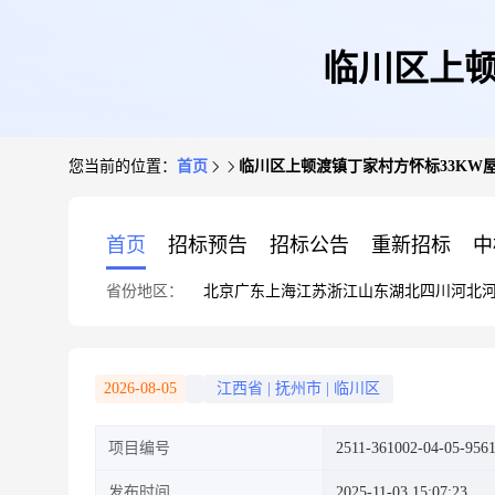
临川区上顿
您当前的位置：
首页
临川区上顿渡镇丁家村方怀标33KW
首页
招标预告
招标公告
重新招标
中
省份地区：
北京
广东
上海
江苏
浙江
山东
湖北
四川
河北
2026-08-05
江西省
|
抚州市
|
临川区
项目编号
2511-361002-04-05-956
发布时间
2025-11-03 15:07:23