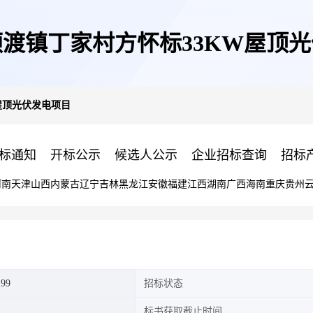
渡镇丁家村方怀标33KW屋顶
屋顶光伏发电项目
标通知
开标公示
候选人公示
企业招标查询
招标
河南
天津
山西
内蒙古
辽宁
吉林
黑龙江
安徽
福建
江西
湖南
广西
海南
重庆
贵州
199
招标状态
标书获取截止时间