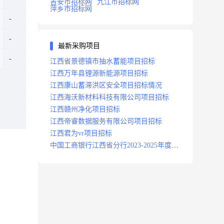
吉安市招标网
九江市招标网
萍乡市招标网
最新采购项目
江西省景德镇市抽水蓄能项目招标
江西万年县锂源新能源项目招标
江西康山蓄滞洪区安全项目招标情况
江西海沃新材料科技有限公司项目招标
江西赣州净化项目招标
江西帝睿数据服务有限公司项目招标
江西君为vr项目招标
中国工商银行江西省分行2023-2025年度补
充医疗保险项目招标公告