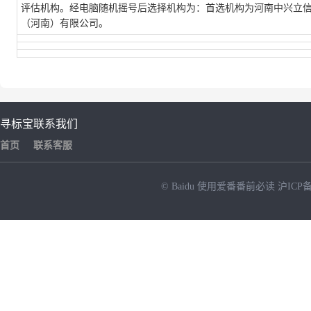
评估机构。经电脑随机摇号后选择机构为：首选机构为河南中兴立
（河南）有限公司。
寻标宝
联系我们
首页
联系客服
© Baidu
使用爱番番前必读
沪ICP备
NEW
HOT