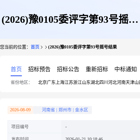
(2026)豫0105委评字第93号摇号
您当前的位置：
首页
(2026)豫0105委评字第93号摇号结果
结果
首页
招标预告
招标公告
重新招标
中标通知
省份地区：
北京
广东
上海
江苏
浙江
山东
湖北
四川
河北
河南
天津
山
2026-08-09
河南省
|
郑州市
|
金水区
项目编号
发布时间
2026-01-21 10:18:46