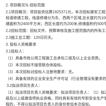
2. 项目概况与
招标范围
2.1项目概况：项目投资估算
1925371
元，本次招标建安工程
枝道修缮工程，栈道修缮分为东、西两个区域
,总长度约为10
缮面积为2400平方米；西区长度约为200米,修缮面积约500
2.2招标范围：
招标文件、预算审核及施工图范围内的所有工
2.3施工总工期：
120
日历天。
3. 投标人资格要求
3.1投标人：
（
1）具备
市政
公用
工程施工总承包三级及以上
企业资质。
（
2）本次招标
不接受
联合体投标。
（
3）本次招标对投标人注册地要求：
无
。
（
4）具备有效的企业安全生产许可证（行业管理没有要求
3.2拟派项目负责人：
（1）
拟派项目负责人资格要求：拟派项目负责人：
（
1）拟
级及以上
级建造师执业资格，同时具有有效的专职安全生产
程的，不得以拟派项目负责人的身份参加本次
投标
。