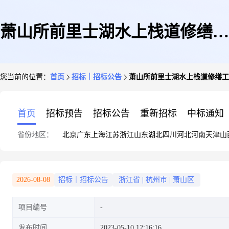
萧山所前里士湖水上栈道修缮工
您当前的位置：
首页
招标｜招标公告
萧山所前里士湖水上栈道修缮工
程招标公告
首页
招标预告
招标公告
重新招标
中标通知
省份地区：
北京
广东
上海
江苏
浙江
山东
湖北
四川
河北
河南
天津
山
2026-08-08
招标｜招标公告
浙江省
|
杭州市
|
萧山区
项目编号
发布时间
2023-05-10 12:16:16