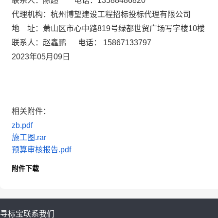
联系人：
陈超
电话：
13588486820
代理机构：
杭州博望建设工程招标投标代理有限公司
地
址：
萧山区市心中路
819号绿都世贸广场写字楼10楼
联系人：
赵鑫鹏
电话：
15867133797
2023年
05
月
09
日
相关附件：
zb.pdf
施工图.rar
预算审核报告.pdf
附件下载
寻标宝
联系我们