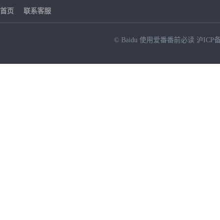
首页
联系客服
© Baidu
使用爱番番前必读
沪ICP备
NEW
HOT
暂时没有搜索结果…