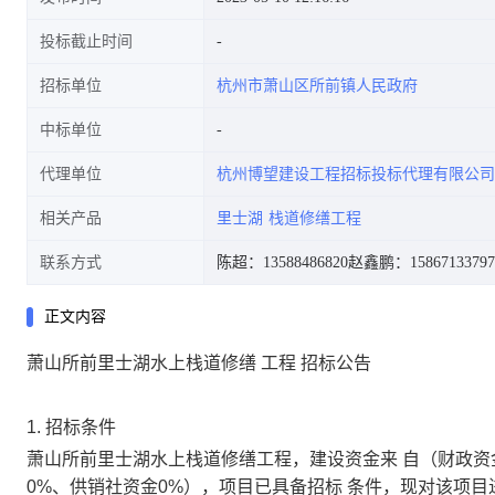
投标截止时间
招标单位
杭州市萧山区所前镇人民政府
中标单位
代理单位
杭州博望建设工程招标投标代理有限公司
相关产品
里士湖
栈道修缮工程
联系方式
陈超：13588486820
赵鑫鹏：15867133797
正文内容
萧山所前里士湖水上栈道修缮
工程
招标公告
1.
招标条件
萧山所前里士湖水上栈道修缮
工程
，建设资金来
自
（
财政
资
0%、供销社资金0%）
，项目已具备招标
条件
，现对该项目