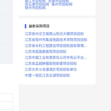
镇江市招标网
无锡市招标网
连云港市招标网
泰州市招标网
徐州市招标网
最新采购项目
江苏徐州汉王镇黑山阳光大棚项目招标
江苏省邳州市集成电路技术学院项目招标
江苏省水利工程建设项目招标投标管理办
法
江苏沛县国泰医院项目招标
江苏中烟工业有限责任公司专有云平台扩
容项目招标
江苏吴孟超肿瘤医院新建项目招标
江苏大丰斗龙港清於项目招标单位
中建一局在江苏太湖项目招标