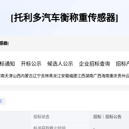
[托利多汽车衡称重传感器]
感器]
标通知
开标公示
候选人公示
企业招标查询
招标
河南
天津
山西
内蒙古
辽宁
吉林
黑龙江
安徽
福建
江西
湖南
广西
海南
重庆
贵州
区
招标状态
招标｜招标公告
标书获取截止时间