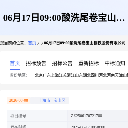
06月17日09:00酸洗尾卷宝山钢
您当前的位置：
首页
06月17日09:00酸洗尾卷宝山钢铁股份有限公司
铁股份有限公司
首页
招标预告
招标公告
重新招标
中标通知
省份地区：
北京
广东
上海
江苏
浙江
山东
湖北
四川
河北
河南
天津
山
2026-08-08
上海市
|
宝山区
项目编号
ZZ2506170721788
发布时间
2025-06-17 08:48:00