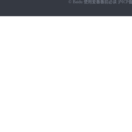
© Baidu
使用爱番番前必读
沪ICP备
NEW
HOT
暂时没有搜索结果…