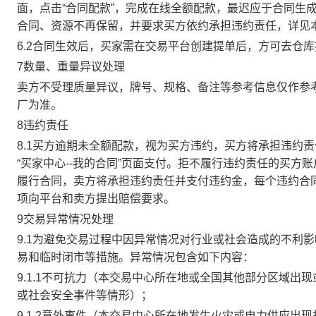
面，点击“合同配款”，完成在线全额配款，最迟应于合同生成当
合同、资源不再保留，并要求买方依约承担违约责任，详见
6.2合同生效后，买家需在交易平台创建提单后，方可去仓
7数量、重量异议处理
卖方不受理质量异议，牌号、规格、备注等参考信息仅作参
厂为准。
8违约责任
8.1买方逾期未全额配款，视为买方违约，买方将承担违约
“买家中心--我的合同”页面支付。拒不履行违约责任的买
履行合同，卖方将承担违约责任并支付违约金，每个违约合同
项向平台和卖方提出赔偿要求。
9交易异常情况处理
9.1为避免交易过程中因异常情况对行业或社会造成的不利
易和临时闭市等措施。异常情况包含如下内容：
9.1.1不可抗力（本交易中心所在地或全国其他部分区域
或社会安全事件等情形）；
9.1.2意外事件（本交易中心所在地发生火灾或电力供应出