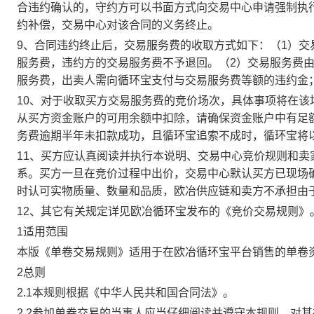
合违约确认的，守约方可以书面方式向交易中心申请强制执
约补偿，交易中心对该合同的义务终止。
9、合同违约终止后，交易服务费的收取方式如下：（1）
服务费，违约方的交易服务费不予退回。（2）交易服务费
服务费，出卖人需向循环宝支付与交易服务费等额的违约金
10、对于收取买方交易服务费的竞价场次，具体事项将在
从买方资金账户的可用余额中扣除，请确保资金账户中有足
务费逾期半年未扣款成功，且循环宝追索不成时，循环宝将
11、买方应认真阅读并执行本说明、交易中心竞价规则和
系。买方一旦在竞价过程中出价，交易中心默认买方已现场
时认可实物质量、数量和品质，欧冶供应链和卖方不承担由
12、其它有关规定详见欧冶循环宝发布的《竞价交易规则》
1适用范围
本版《单卷交易规则》适用于在欧冶循环宝平台销售的单卷
2总则
2.1本规则根据《中华人民共和国合同法》。
2.2参加单卷交易的当事人应当仔细阅读并遵守本规则，对