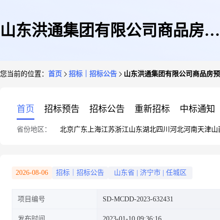
山东洪通集团有限公司商品房预
您当前的位置：
首页
招标｜招标公告
山东洪通集团有限公司商品房预
售许可房产测绘中介服务直购采
首页
招标预告
招标公告
重新招标
中标通知
省份地区：
北京
广东
上海
江苏
浙江
山东
湖北
四川
河北
河南
天津
山
购公告
2026-08-06
招标｜招标公告
山东省
|
济宁市
|
任城区
项目编号
SD-MCDD-2023-632431
发布时间
2023-01-10 09:36:16