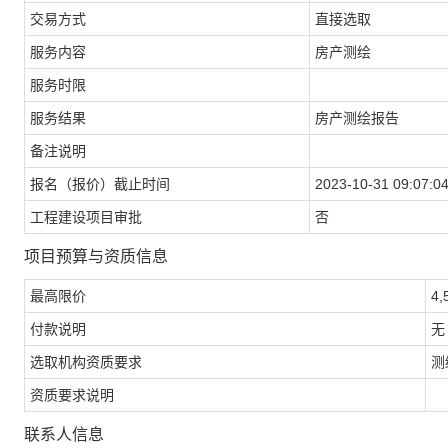
交易方式
直接选取
服务内容
房产测绘
服务时限
服务结果
房产测绘报告
备注说明
报名（报价）截止时间
2023-10-31 09:07:0
工程建设项目审批
否
项目预算与资质信息
最高限价
4,
付款说明
无
选取机构资质要求
测
资质要求说明
联系人信息