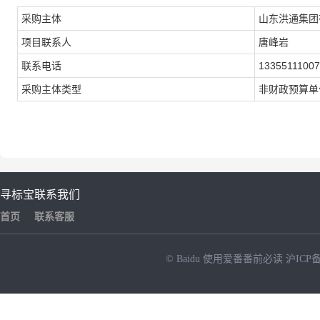
采购主体
山东洪通集团
项目联系人
唐峰岩
联系电话
13355111007
采购主体类型
非财政预算单
寻标宝
联系我们
首页
联系客服
© Baidu
使用爱番番前必读
沪ICP备
NEW
HOT