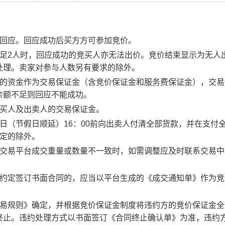
行回应。回应成功后买方方可参加竞价。
足2人时，回应成功的竞买人亦无法出价。竞价结束显示为无人
处理。卖家对参与人数另有要求的除外。
度的资金作为交易保证金（含竞价保证金和服务费保证金），交易
余额不足则回应不能成功。
竞买人及出卖人的交易保证金。
日（节假日顺延）16：00前向出卖人付清全部货款，并在支付
约定的除外。
子交易平台成交重量或数量不一致时，如需调整应及时联系交易中
。约定签订书面合同的，应当以平台生成的《成交通知单》作为竞
交易规则》确定，并根据竞价保证金制度将违约方的竞价保证金全
终止。违约处理方式以书面签订《合同终止确认单》为准，违约