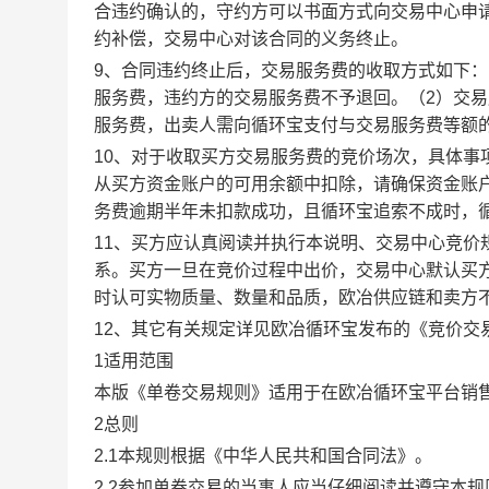
合违约确认的，守约方可以书面方式向交易中心申
约补偿，交易中心对该合同的义务终止。
9、合同违约终止后，交易服务费的收取方式如下
服务费，违约方的交易服务费不予退回。（2）交
服务费，出卖人需向循环宝支付与交易服务费等额
10、对于收取买方交易服务费的竞价场次，具体
从买方资金账户的可用余额中扣除，请确保资金账
务费逾期半年未扣款成功，且循环宝追索不成时，
11、买方应认真阅读并执行本说明、交易中心竞价
系。买方一旦在竞价过程中出价，交易中心默认买
时认可实物质量、数量和品质，欧冶供应链和卖方
12、其它有关规定详见欧冶循环宝发布的《竞价交
1适用范围
本版《单卷交易规则》适用于在欧冶循环宝平台销
2总则
2.1本规则根据《中华人民共和国合同法》。
2.2参加单卷交易的当事人应当仔细阅读并遵守本