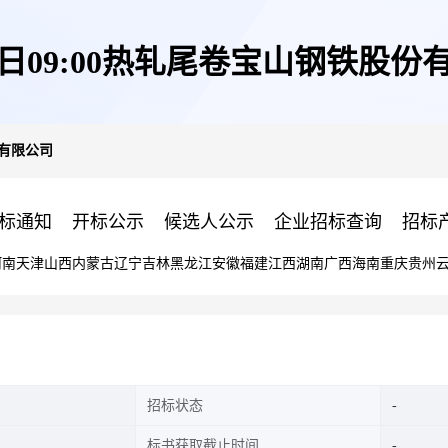
22日09:00热轧尾卷宝山钢铁股份
份有限公司
标通知
开标公示
候选人公示
企业招标查询
招标
河南
天津
山西
内蒙古
辽宁
吉林
黑龙江
安徽
福建
江西
湖南
广西
海南
重庆
贵州
招标状态
标书获取截止时间