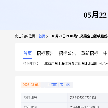
05月
您当前的位置：
首页
05月22日09:00热轧尾卷宝山钢铁股
首页
招标预告
招标公告
重新招标
中
省份地区：
北京
广东
上海
江苏
浙江
山东
湖北
四川
河北
2026-08-06
上海市
|
宝山区
项目编号
ZZ2405220720431
发布时间
2024-05-22 16:09:52