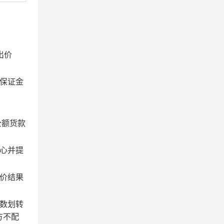
出价
保证金
全额货款
心并提
价结果
数划转
方不配