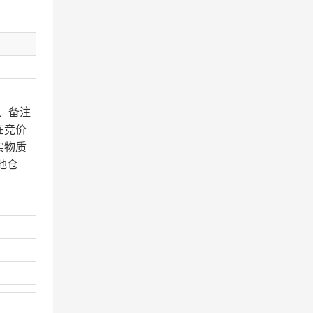
、备注
在竞价
实物质
地仓