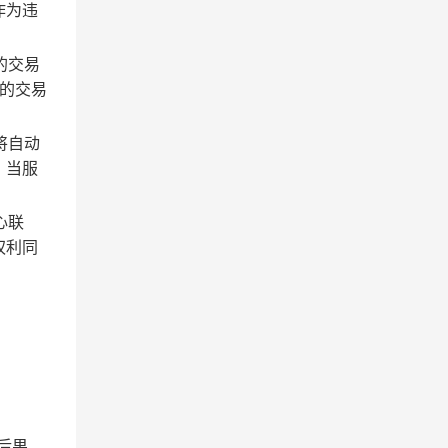
作为违
的交易
的交易
将自动
；当服
心联
权利同
后果。