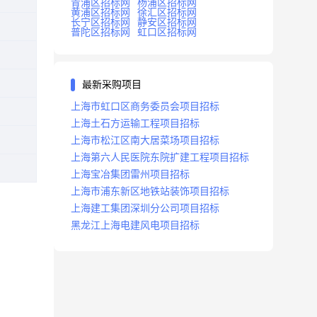
青浦区招标网
杨浦区招标网
黄浦区招标网
徐汇区招标网
长宁区招标网
静安区招标网
普陀区招标网
虹口区招标网
最新采购项目
上海市虹口区商务委员会项目招标
上海土石方运输工程项目招标
上海市松江区南大居菜场项目招标
上海第六人民医院东院扩建工程项目招标
上海宝冶集团雷州项目招标
上海市浦东新区地铁站装饰项目招标
上海建工集团深圳分公司项目招标
黑龙江上海电建风电项目招标