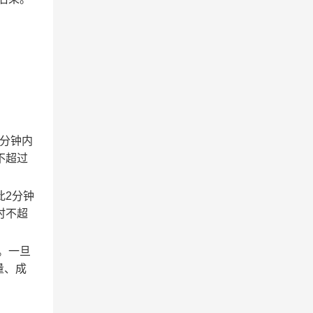
2分钟内
不超过
此2分钟
时不超
。一旦
量、成