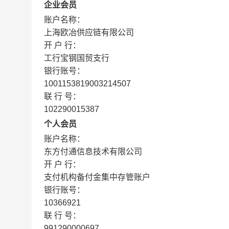
企业会员
账户名称：
上海欧冶供应链有限公司
开 户 行：
工行宝钢国贸支行
银行账号：
1001153819003214507
联 行 号：
102290015387
个人会员
账户名称：
东方付通信息技术有限公司
开 户 行：
支付机构备付金集中存管账户
银行账号：
10366921
联 行 号：
991290000697