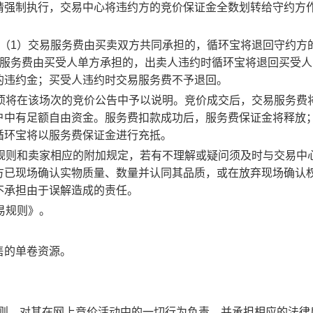
请强制执行，交易中心将违约方的竞价保证金全数划转给守约方
：（1）交易服务费由买卖双方共同承担的，循环宝将退回守约方
易服务费由买受人单方承担的，出卖人违约时循环宝将退回买受人
的违约金；买受人违约时交易服务费不予退回。
事项将在该场次的竞价公告中予以说明。竞价成交后，交易服务费
户中有足额自由资金。服务费扣款成功后，服务费保证金将释放
循环宝将以服务费保证金进行充抵。
规则和卖家相应的附加规定，若有不理解或疑问须及时与交易中
方已现场确认实物质量、数量并认同其品质，或在放弃现场确认
不承担由于误解造成的责任。
易规则》。
售的单卷资源。
规则，对其在网上竞价活动中的一切行为负责，并承担相应的法律