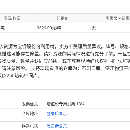
重量/数量
起拍价
买家服务费率
0吨
3326.00元/吨
无
、该资源为宝钢股份可利用材，卖方不受理质量异议。牌号、规格
源描述可能存在偏差。请对资源的实际情况进行充分了解。一旦
实物质量、数量并认同其品质，或在放弃现场确认权利同时认可
，请注意风险。 支持现场看货的仓库为：石洞口库、湛江物流基
江2250热轧中间库。
发票信息
增值税专用发票 13%
仓库地址
登录后显示
联系电话
登录后显示